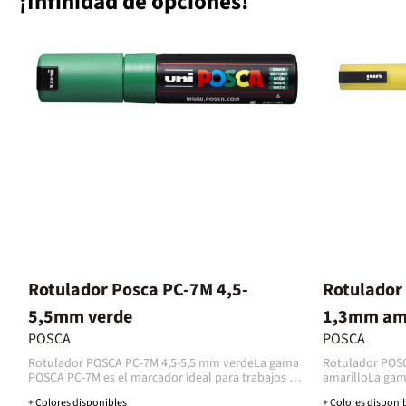
¡Infinidad de opciones!
Rotulador Posca PC-7M 4,5-
Rotulador
5,5mm verde
1,3mm amar
POSCA
POSCA
Rotulador POSCA PC-7M 4,5-5,5 mm verdeLa gama
Rotulador POSC
POSCA PC-7M es el marcador ideal para trabajos de
amarilloLa gam
gran formato gracias a su punta cónica gruesa que
acabado brillan
+ Colores disponibles
+ Colores disponi