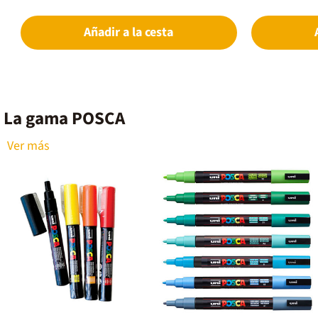
se fija de manera permanente en superficies
permanente en s
porosas y se limpia fácilmente en superficies
cartón, yeso) si
Añadir a la cesta
lisas.Características:Punta: Cónica media de
se puede borra
poliéster con un ancho de trazo de entre 1,8 y 2,5
superficies no p
mm.Gama: 8 tonos pastel (blanco, amarillo sol,
Su sistema de v
albaricoque, rosa claro, lavanda, azul claro, verde
de pintura, pe
marino y rosa coral).Calidad: Pintura de secado
vez la capa infe
rápido, totalmente opaca, mezclable y
Cónica de polié
superponible.Sostenibilidad: Punta lavable,
versátil de ent
reversible y reemplazable para alargar la vida del
base acuosa, t
La gama POSCA
producto.Uso: Ideal para ilustración, lettering,
mientras está 
decoración de interiores y proyectos artísticos de
lavable, revers
Ver más
tonos suaves.
máxima durabil
polipropileno c
una textura ho
decoración de in
ilustración y t
cualquier mater