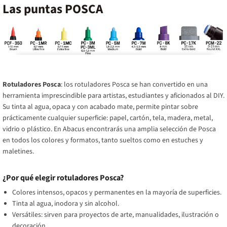
Tubo metálico decorativo de gran
grosor de 1,5 m
Las puntas POSCA
durabilidad.Calidad: Tinta opaca, inodora y sin
mm.Incluye 8 r
disolventes.Uso: Personalización de objetos,
surtidos.
dibujo, grafiti, decoración y manualidades
profesionales.
Rotuladores Posca
: los rotuladores Posca se han convertido en una
herramienta imprescindible para artistas, estudiantes y aficionados al DIY.
Su tinta al agua, opaca y con acabado mate, permite pintar sobre
prácticamente cualquier superficie: papel, cartón, tela, madera, metal,
vidrio o plástico. En Abacus encontrarás una amplia selección de Posca
en todos los colores y formatos, tanto sueltos como en estuches y
maletines.
¿Por qué elegir rotuladores Posca?
Colores intensos, opacos y permanentes en la mayoría de superficies.
Tinta al agua, inodora y sin alcohol.
Versátiles: sirven para proyectos de arte, manualidades, ilustración o
decoración.