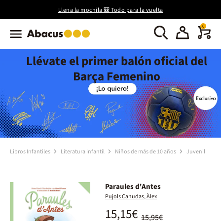
Llena la mochila 🎒 Todo para la vuelta
0
Llévate el primer balón oficial del
Barça Femenino
Libros Infantiles
Literatura infantil
Niños de más de 10 años
Juvenil
Paraules d'Antes
Pujols Canudas, Àlex
15,15€
15,95€