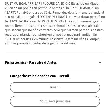
DUET MUSICAL ARRIBAR I PLOURE. 2A EDICIÓ Els avis d'en Miquel
viuen en un poble tan petit que només hi ha un ''COLMADU'' i un
''BART''. Per això el dia que l'àvia Remei decideix fer-li una bufanda al
seu nét Miquel, agafa el ''COTXE DE LÍNIA'' i se'n va a ciutat perquè no
té ''PROUTA'' llana verda. PARAULES D'ANTES és un homenatge a la
nostra llengua: als barbarismes, col·loquialismes i trets dialectals
que sabem que no són correctes però que formen part dels nostres
records d'infància i construeixen el nostre imaginari familiar. Un
''REGALU'' per llegir en família. Fes fenya! Agafa un llàpits i omple'l
amb les paraules d'antes de la gent que estimes.
Ficha técnica - Paraules d'Antes
Categorías relacionadas con Juvenil
Juvenil
Youtubers juveniles