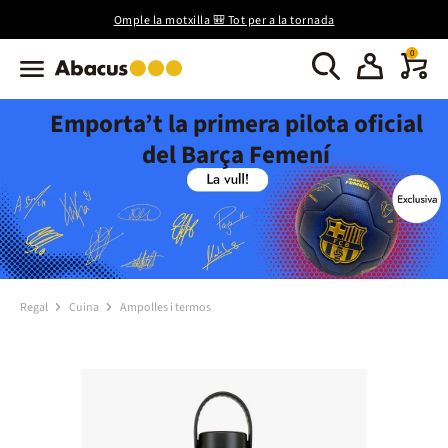
Omple la motxilla 🎒 Tot per a la tornada
0
Emporta’t la primera pilota oficial
del Barça Femení
Regal
Cuina
Ampolles i termos