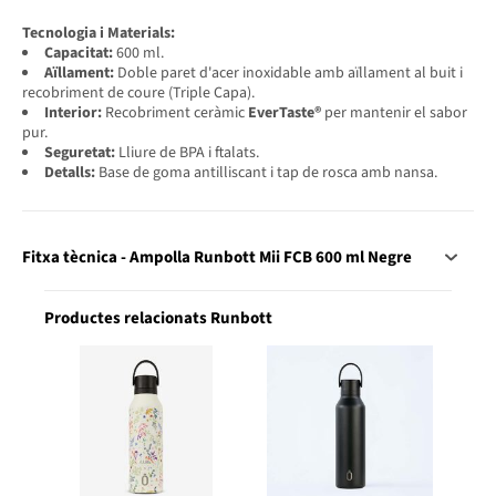
Tecnologia i Materials:
Capacitat:
600 ml.
Aïllament:
Doble paret d'acer inoxidable amb aïllament al buit i
recobriment de coure (Triple Capa).
Interior:
Recobriment ceràmic
EverTaste®
per mantenir el sabor
pur.
Seguretat:
Lliure de BPA i ftalats.
Detalls:
Base de goma antilliscant i tap de rosca amb nansa.
Fitxa tècnica - Ampolla Runbott Mii FCB 600 ml Negre
Productes relacionats Runbott