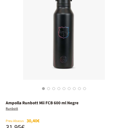
1
2
3
4
5
6
7
8
9
Ampolla Runbott Mii FCB 600 ml Negre
Runbott
30,40€
Preu Abacus
31,95€