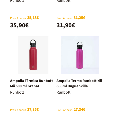
Runbott
Runbott
35,18€
31,25€
Preu Abacus
Preu Abacus
35,90€
31,90€
Ampolla Tèrmica Runbott
Ampolla Termo Runbott Mii
Mii 600 ml Granat
600ml Buguenvilla
Runbott
Runbott
27,35€
27,34€
Preu Abacus
Preu Abacus