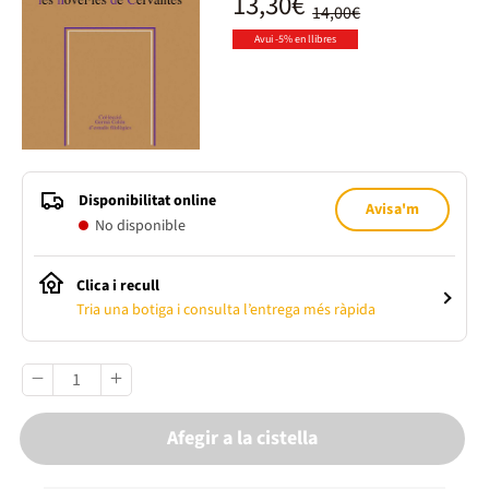
13,30€
14,00€
Avui -5% en llibres
Disponibilitat online
Avisa'm
No disponible
Clica i recull
Tria una botiga i consulta l’entrega més ràpida
Afegir a la cistella