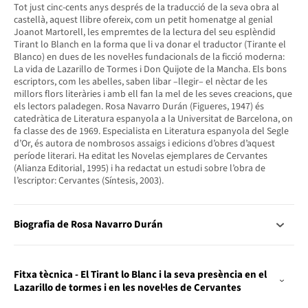
Tot just cinc-cents anys després de la traducció de la seva obra al
castellà, aquest llibre ofereix, com un petit homenatge al genial
Joanot Martorell, les empremtes de la lectura del seu esplèndid
Tirant lo Blanch en la forma que li va donar el traductor (Tirante el
Blanco) en dues de les novel·les fundacionals de la ficció moderna:
La vida de Lazarillo de Tormes i Don Quijote de la Mancha. Els bons
escriptors, com les abelles, saben libar –llegir– el nèctar de les
millors flors literàries i amb ell fan la mel de les seves creacions, que
els lectors paladegen. Rosa Navarro Durán (Figueres, 1947) és
catedràtica de Literatura espanyola a la Universitat de Barcelona, on
fa classe des de 1969. Especialista en Literatura espanyola del Segle
d’Or, és autora de nombrosos assaigs i edicions d’obres d’aquest
període literari. Ha editat les Novelas ejemplares de Cervantes
(Alianza Editorial, 1995) i ha redactat un estudi sobre l’obra de
l’escriptor: Cervantes (Síntesis, 2003).
Biografia de Rosa Navarro Durán
Fitxa tècnica - El Tirant lo Blanc i la seva presència en el
Lazarillo de tormes i en les novel·les de Cervantes