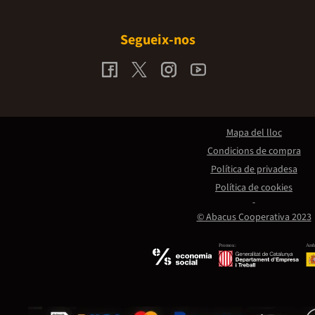
Segueix-nos
Mapa del lloc
Condicions de compra
Política de privadesa
Política de cookies
© Abacus Cooperativa 2023
Promou:
Amb 