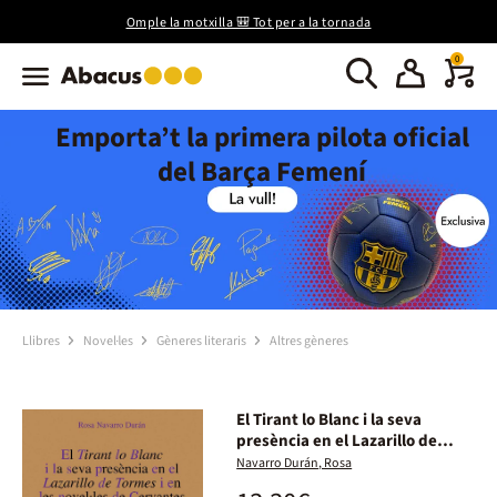
Omple la motxilla 🎒 Tot per a la tornada
0
Emporta’t la primera pilota oficial
del Barça Femení
Llibres
Novel·les
Gèneres literaris
Altres gèneres
El Tirant lo Blanc i la seva
presència en el Lazarillo de
tormes i en les novel·les de
Navarro Durán, Rosa
Cervantes