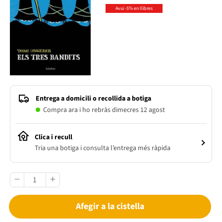
Avui -5% en llibres
Entrega a domicili o recollida a botiga
Compra ara i ho rebràs dimecres 12 agost
Clica i recull
Tria una botiga i consulta l’entrega més ràpida
Afegir a la cistella