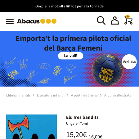
Omple la motxilla 🎒 Tot per a la tornada
0
Emporta’t la primera pilota oficial
del Barça Femení
Llibres Infantils
Literatura infantil
A partir de 5 anys
Àlbums il·lustrats
Els Tres bandits
Ungerer, Tomi
15,20€
16,00€