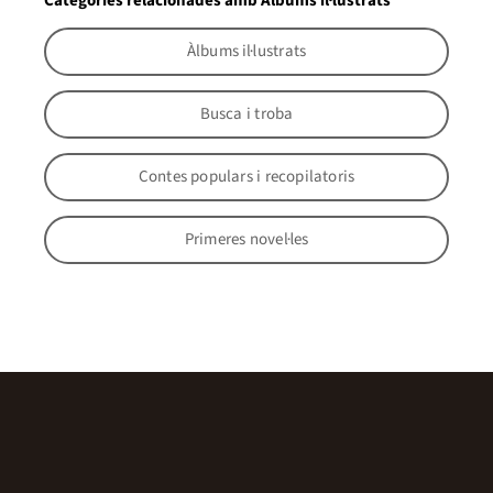
Categories relacionades amb Àlbums il·lustrats
Àlbums il·lustrats
Busca i troba
Contes populars i recopilatoris
Primeres novel·les