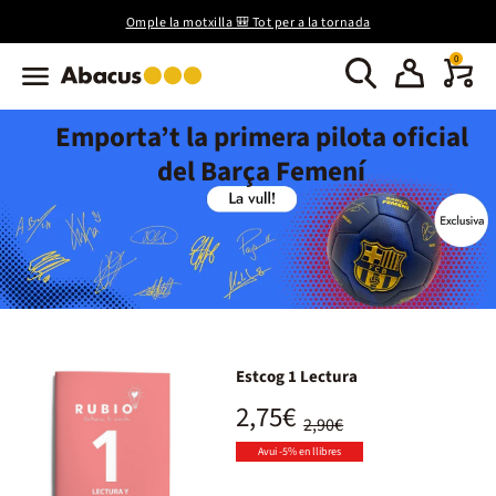
Omple la motxilla 🎒 Tot per a la tornada
0
Emporta’t la primera pilota oficial
del Barça Femení
Estcog 1 Lectura
2,75€
2,90€
Avui -5% en llibres