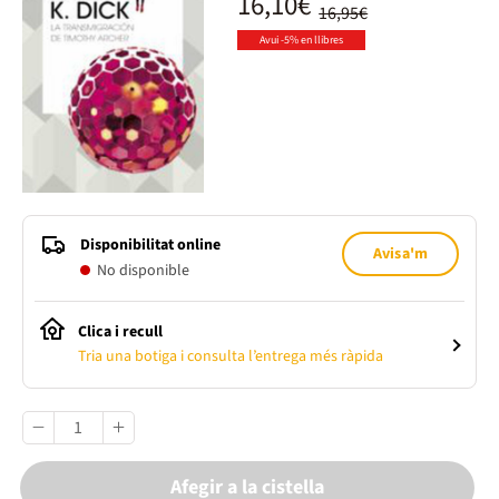
16,10€
16,95€
Avui -5% en llibres
Disponibilitat online
Avisa'm
No disponible
Clica i recull
Tria una botiga i consulta l’entrega més ràpida
Afegir a la cistella