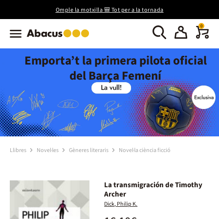
Omple la motxilla 🎒 Tot per a la tornada
0
Emporta’t la primera pilota oficial
del Barça Femení
Llibres
Novel·les
Gèneres literaris
Novel·la ciència ficció
La transmigración de Timothy
Archer
Dick, Philip K.