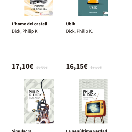
L'home del castell
Ubik
Dick, Philip K.
Dick, Philip K.
17,10€
16,15€
18,00€
17,00€
Simulacra
La penúltima verdad