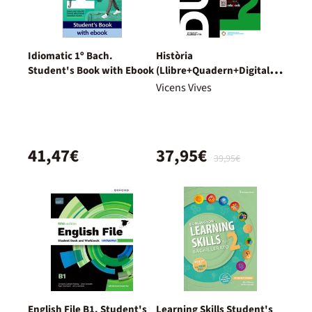
Idiomatic 1º Bach.
Història
Student's Book with Ebook
(Llibre+Quadern+Digital)
Dual
Vicens Vives
41,47€
37,95€
39,95€
English File B1. Student's
Learning Skills Student's