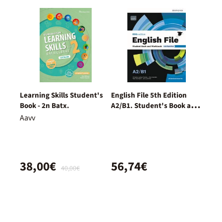
Learning Skills Student's
English File 5th Edition
Book - 2n Batx.
A2/B1. Student's Book and
Workbook and digital with
Aavv
Key Pack
38,00€
56,74€
40,00€