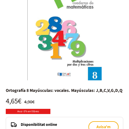
Ortografía 8 Mayúsculas: vocales. Mayúsculas: J,B,C,V,G,D,Q
4,65€
4,90€
Avui -5% en llibres
Disponibilitat online
Avisa'm