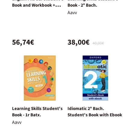
Book and Workbook +
Book - 2º Bach.
Digital (With Key Pack)
Aavv
56,74€
38,00€
40,00€
Learning Skills Student's
Idiomatic 2º Bach.
Book - 1r Batx.
Student's Book with Ebook
Aavv