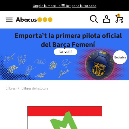
Omple la motxilla 🎒 Tot per a la tornada
0
Emporta’t la primera pilota oficial
del Barça Femení
Llibres
Llibres de text curs