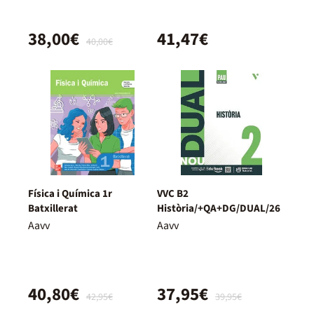
38,00€
41,47€
40,00€
Física i Química 1r
VVC B2
Batxillerat
Història/+QA+DG/DUAL/26
Aavv
Aavv
40,80€
37,95€
42,95€
39,95€