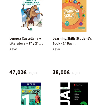
Lengua Castellana y
Learning Skills Student's
Literatura – 1º y 2º
Book - 1º Bach.
Bachillerato – Nuevo
Aavv
Aavv
Proyecto Delfos
47,02€
38,00€
49,50€
40,00€