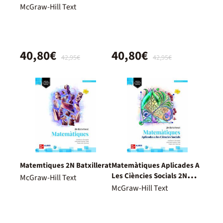
McGraw-Hill Text
40,80€
40,80€
42,95€
42,95€
Matemtiques 2N Batxillerat
Matemàtiques Aplicades A
Les Ciències Socials 2N
McGraw-Hill Text
Batxillerat
McGraw-Hill Text