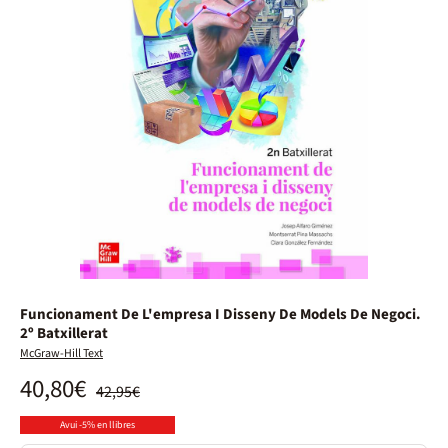
Funcionament De L'empresa I Disseny De Models De Negoci.
2º Batxillerat
McGraw-Hill Text
40,80€
42,95€
Avui -5% en llibres