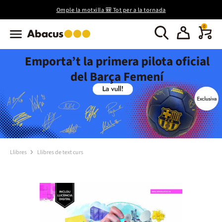
Omple la motxilla 🎒 Tot per a la tornada
0
Emporta’t la primera pilota oficial
del Barça Femení
Llibres
Llibres de text curs