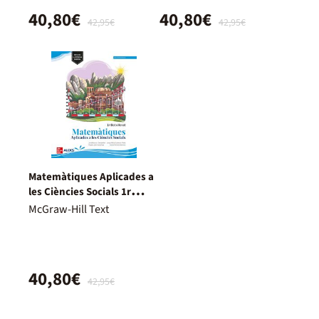
40,80€
40,80€
42,95€
42,95€
Matemàtiques Aplicades a
les Ciències Socials 1r
Batxillerat
McGraw-Hill Text
40,80€
42,95€