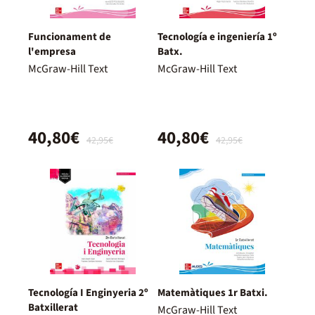
Funcionament de
Tecnología e ingeniería 1º
l'empresa
Batx.
McGraw-Hill Text
McGraw-Hill Text
40,80€
40,80€
42,95€
42,95€
Tecnología I Enginyeria 2º
Matemàtiques 1r Batxi.
Batxillerat
McGraw-Hill Text