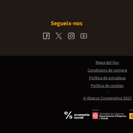
Segueix-nos
Mapa del lloc
Condicions de compra
Política de privadesa
Política de cookies
© Abacus Cooperativa 2023
Promou:
Amb 