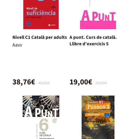
Nivell C1 Català per adults
A punt. Curs de català.
Llibre d'exercicis 5
Aavv
38,76€
19,00€
40,80€
20,00€