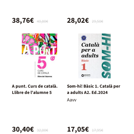
38,76€
28,02€
40,80€
29,50€
A punt. Curs de català.
Som-hi! Bàsic 1. Català per
Llibre de l'alumne 5
a adults A2. Ed.2024
Aavv
30,40€
17,05€
32,00€
17,95€