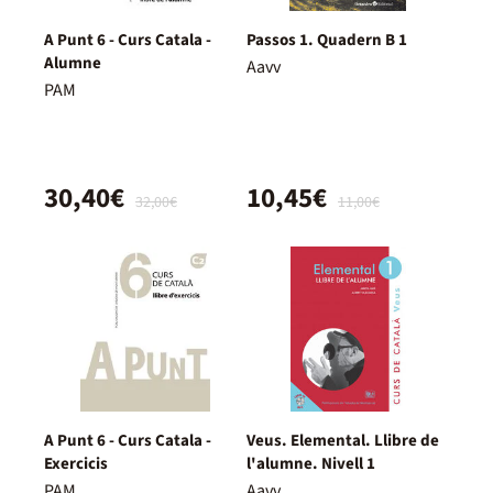
A Punt 6 - Curs Catala -
Passos 1. Quadern B 1
Alumne
Aavv
PAM
30,40€
10,45€
32,00€
11,00€
A Punt 6 - Curs Catala -
Veus. Elemental. Llibre de
Exercicis
l'alumne. Nivell 1
PAM
Aavv