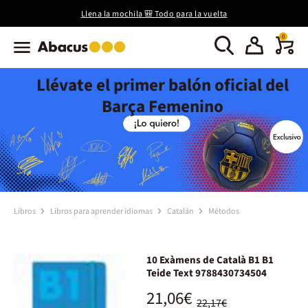
Llena la mochila 🎒 Todo para la vuelta
0
Llévate el primer balón oficial del
Barça Femenino
Libros
Libros para aprender idiomas
Catalán
Métodos
10 Exàmens de Català B1 B1
Teide Text 9788430734504
21,06€
22,17€