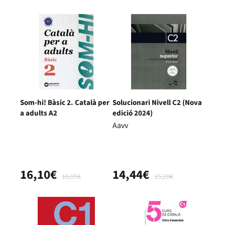
Som-hi! Bàsic 2. Català per
Solucionari Nivell C2 (Nova
a adults A2
edició 2024)
Aavv
16,10€
14,44€
16,95€
15,20€