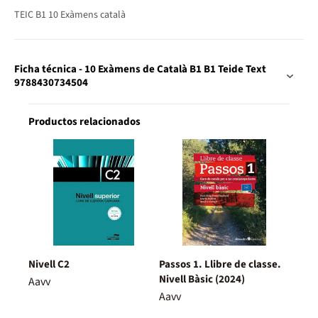
TEIC B1 10 Exàmens català
Ficha técnica - 10 Exàmens de Català B1 B1 Teide Text
9788430734504
Productos relacionados
Nivell C2
Passos 1. Llibre de classe.
Nivell Bàsic (2024)
Aavv
Aavv