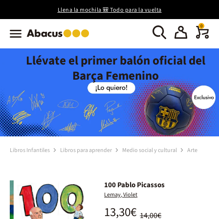
Llena la mochila 🎒 Todo para la vuelta
0
Llévate el primer balón oficial del
Barça Femenino
Libros Infantiles
Libros para aprender
Medio social y cultural
Arte
100 Pablo Picassos
Lemay, Violet
13,30€
14,00€