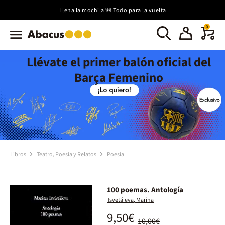
Llena la mochila 🎒 Todo para la vuelta
0
Llévate el primer balón oficial del
Barça Femenino
Libros
Teatro, Poesía y Relatos
Poesía
100 poemas. Antología
Tsvetáieva, Marina
9,50€
10,00€