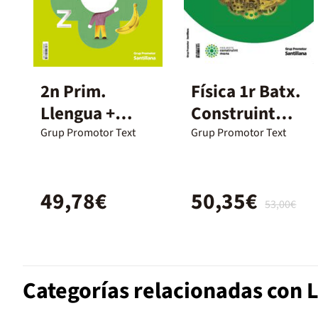
2n Prim.
Física 1r Batx.
Llengua +
Construint
Català Ed23
Mons
Grup Promotor Text
Grup Promotor Text
49,78€
50,35€
53,00€
Categorías relacionadas con L