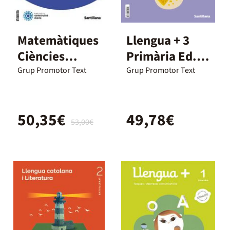
Matemàtiques
Llengua + 3
Ciències
Primària Ed.
Socials I 1
Santillana
Grup Promotor Text
Grup Promotor Text
Batxillerat
50,35€
49,78€
53,00€