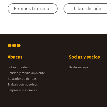
Premios Literarios
Libros ficción
Abacus
Socias y socios
Sobre nosotros
Hazte socio/a
Calidad y medio ambiente
Buscador de tiendas
Trabaja con nosotros
Empresas y escuelas