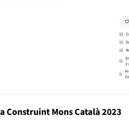
C
E
R
En
y 
Pr
Co
gia Construint Mons Català 2023