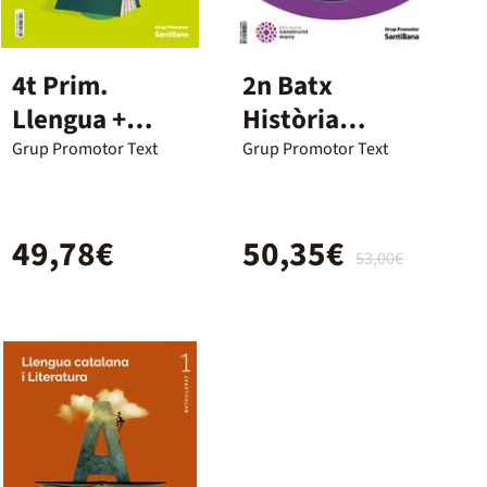
4t Prim.
2n Batx
Llengua +
Història
Català Ed23
D'Espanya
Grup Promotor Text
Grup Promotor Text
Construint
Mons Català
49,78€
50,35€
2023
53,00€