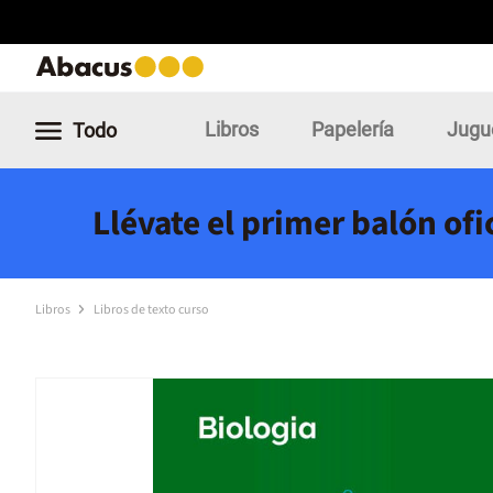
Libros
Papelería
Jugu
Todo
Llévate el primer balón of
Libros
Libros de texto curso