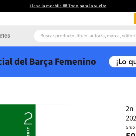
Llena la mochila 🎒 Todo para la vuelta
etes
icial del Barça Femenino
2n 
20
Grup 