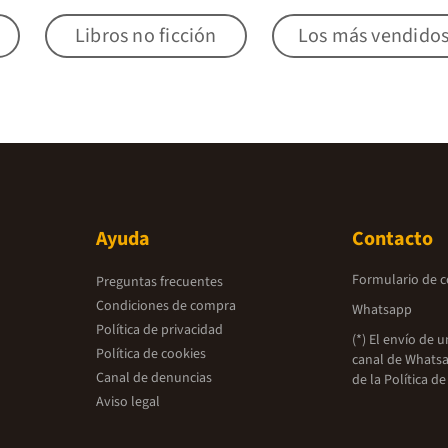
Libros no ficción
Los más vendido
Ayuda
Contacto
Formulario de 
Preguntas frecuentes
Condiciones de compra
Whatsapp
Política de privacidad
(*) El envío de 
Política de cookies
canal de Whatsa
Canal de denuncias
de la
Política de
Aviso legal