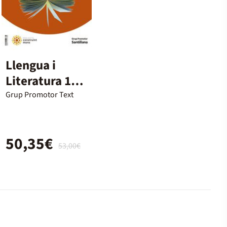
Llengua i
Literatura 1r
Batx.
Grup Promotor Text
50,35€
53,00€