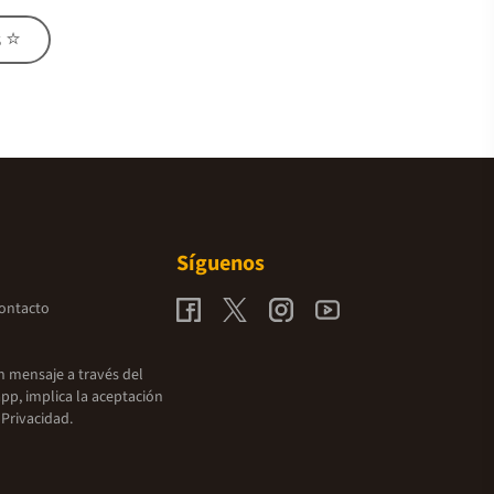
s ⭐
Síguenos
contacto
un mensaje a través del
pp, implica la aceptación
 Privacidad.