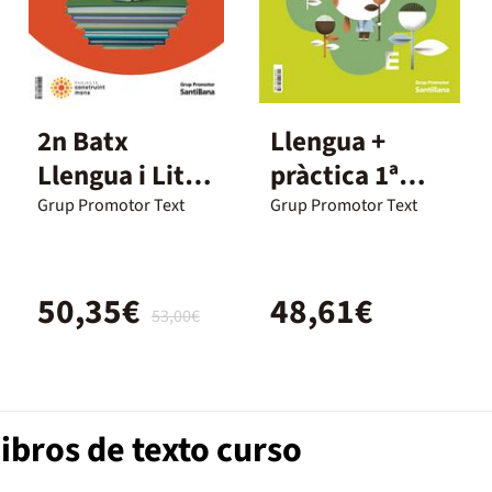
2n Batx
Llengua +
Llengua i Liter
pràctica 1ª
Català
primària
Grup Promotor Text
Grup Promotor Text
Construint
català
Mons 2023
50,35€
48,61€
53,00€
ibros de texto curso