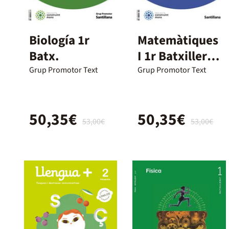
Biología 1r
Matemàtiques
Batx.
I 1r Batxillerat
Construïnt
Grup Promotor Text
Grup Promotor Text
mons
50,35€
50,35€
53,00€
53,00€