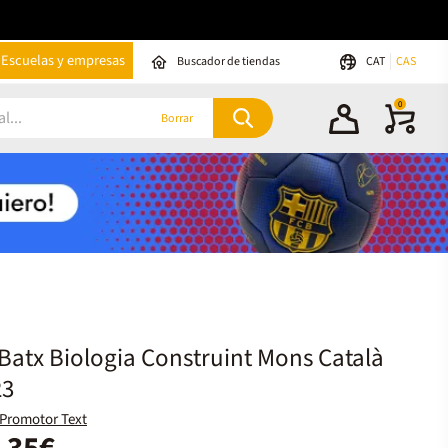
Escuelas y empresas
Buscador de tiendas
CAT
CAS
0
Borrar
Batx Biologia Construint Mons Català
23
Promotor Text