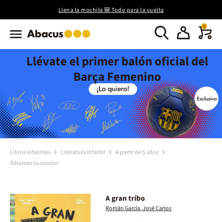
Llena la mochila 🎒 Todo para la vuelta
0
Llévate el primer balón oficial del
Barça Femenino
Libros Infantiles
Literatura infantil
A partir de 5 años
Álbumes ilustrados
A gran tribo
Román García, José Carlos