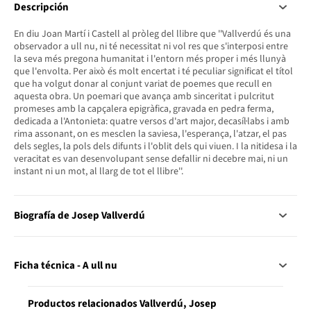
Descripción
En diu Joan Martí i Castell al pròleg del llibre que ''Vallverdú és una
observador a ull nu, ni té necessitat ni vol res que s'interposi entre
la seva més pregona humanitat i l'entorn més proper i més llunyà
que l'envolta. Per això és molt encertat i té peculiar significat el títol
que ha volgut donar al conjunt variat de poemes que recull en
aquesta obra. Un poemari que avança amb sinceritat i pulcritut
promeses amb la capçalera epigràfica, gravada en pedra ferma,
dedicada a l'Antonieta: quatre versos d'art major, decasíl·labs i amb
rima assonant, on es mesclen la saviesa, l'esperança, l'atzar, el pas
dels segles, la pols dels difunts i l'oblit dels qui viuen. I la nitidesa i la
veracitat es van desenvolupant sense defallir ni decebre mai, ni un
instant ni un mot, al llarg de tot el llibre''.
Biografía de Josep Vallverdú
Ficha técnica - A ull nu
Productos relacionados Vallverdú, Josep