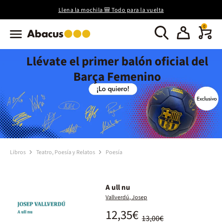
Llena la mochila 🎒 Todo para la vuelta
0
Llévate el primer balón oficial del
Barça Femenino
Libros
Teatro, Poesía y Relatos
Poesía
A ull nu
Vallverdú, Josep
12,35€
13,00€