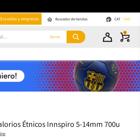
Escuelas y empresas
Buscador de tiendas
CAT
CAS
0
Borrar
lorios Étnicos Innspiro 5-14mm 700u
iro