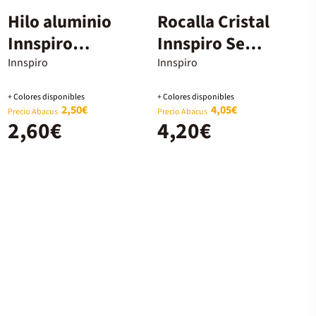
Hilo aluminio
Rocalla Cristal
Innspiro
Innspiro Semi
1,5mm 5m
Transparent
Innspiro
Innspiro
rojo
3,8mm 120g
+ Colores disponibles
+ Colores disponibles
2,50€
4,05€
Precio Abacus
Precio Abacus
2,60€
4,20€