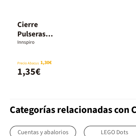
Cierre
Pulseras
Mosquetón
Innspiro
Innspiro plata
10mm 10u
1,30€
Precio Abacus
1,35€
Categorías relacionadas con 
Cuentas y abalorios
LEGO Dots