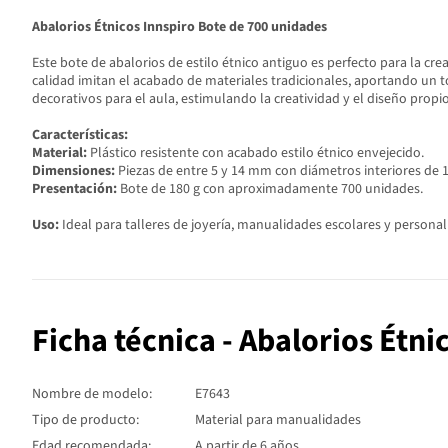
Abalorios Étnicos Innspiro Bote de 700 unidades
Este bote de abalorios de estilo étnico antiguo es perfecto para la cr
calidad imitan el acabado de materiales tradicionales, aportando un t
decorativos para el aula, estimulando la creatividad y el diseño propio
Características:
Material:
Plástico resistente con acabado estilo étnico envejecido.
Dimensiones:
Piezas de entre 5 y 14 mm con diámetros interiores de 1
Presentación:
Bote de 180 g con aproximadamente 700 unidades.
Uso:
Ideal para talleres de joyería, manualidades escolares y personal
Ficha técnica - Abalorios Étn
Nombre de modelo:
E7643
Tipo de producto:
Material para manualidades
Edad recomendada:
A partir de 6 años