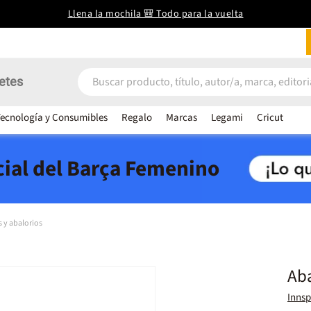
Llena la mochila 🎒 Todo para la vuelta
etes
ecnología y Consumibles
Regalo
Marcas
Legami
Cricut
icial del Barça Femenino
 y abalorios
Aba
Innsp