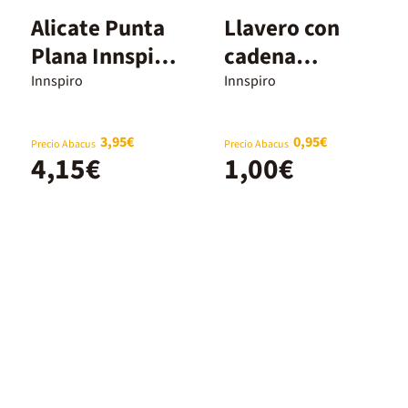
Alicate Punta
Llavero con
Plana Innspiro
cadena
135mm
Innspiro plata
Innspiro
Innspiro
25mm 2u
3,95€
0,95€
Precio Abacus
Precio Abacus
4,15€
1,00€