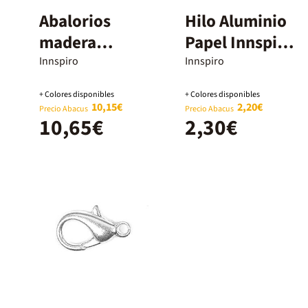
Abalorios
Hilo Aluminio
madera
Papel Innspiro
colores
verde 3mm
Innspiro
Innspiro
Innspiro 500u
10m
+ Colores disponibles
+ Colores disponibles
+ Hilo
10,15€
2,20€
Precio Abacus
Precio Abacus
10,65€
2,30€