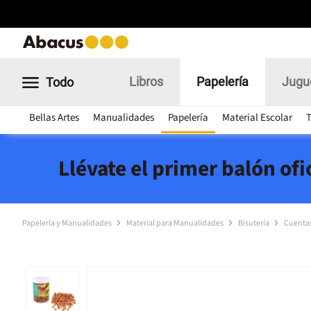
Libros
Papelería
Jugu
Todo
Bellas Artes
Manualidades
Papelería
Material Escolar
T
Llévate el primer balón of
Papelería y Manualidades
Material para Manualidades
Bisutería
Cuentas