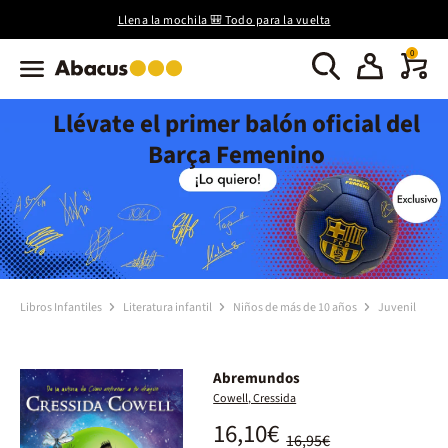
Llena la mochila 🎒 Todo para la vuelta
0
Llévate el primer balón oficial del
Barça Femenino
Libros Infantiles
Literatura infantil
Niños de más de 10 años
Juvenil
Abremundos
Cowell, Cressida
16,10€
16,95€