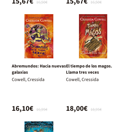
15,67€
15,67€
16,50€
16,50€
Abremundos: Hacia nuevas
El tiempo de los magos.
galaxias
Llama tres veces
Cowell, Cressida
Cowell, Cressida
16,10€
18,00€
16,95€
18,95€