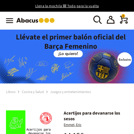
Llena la mochila 🎒 Todo para la vuelta
0
Llévate el primer balón oficial del
Barça Femenino
Libros
Cocina y Salud
Juegos y entretenimientos
Acertijos para devanarse los
sesos
Emmet, Eric