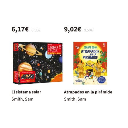
6,17€
9,02€
6,50€
9,50€
El sistema solar
Atrapados en la pirámide
Smith, Sam
Smith, Sam