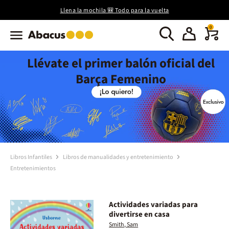
Llena la mochila 🎒 Todo para la vuelta
0
Llévate el primer balón oficial del
Barça Femenino
Libros Infantiles
Libros de manualidades y entretenimiento
Entretenimientos
Actividades variadas para
divertirse en casa
Smith, Sam