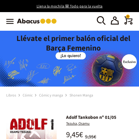
Llena la mochila 🎒 Todo para la vuelta
0
Llévate el primer balón oficial del
Barça Femenino
Libros
Cómic
Cómic y manga
Shonen Manga
Adolf Tankobon nº 01/05
Tezuka, Osamu
9,45€
9,95€