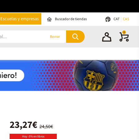
Escuelas y empresas
Buscador de tiendas
CAT
CAS
0
Borrar
23,27€
24,50€
Hoy -5% en libros