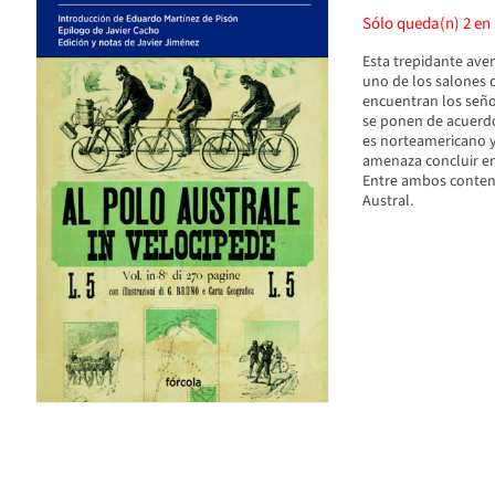
Sólo queda(n)
2
en 
Esta trepidante ave
uno de los salones 
encuentran los seño
se ponen de acuerdo
es norteamericano y
amenaza concluir en
Entre ambos contend
Austral.