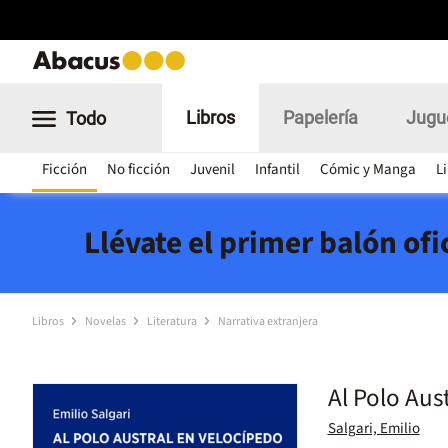
Libros
Papelería
Jugu
Todo
Ficción
No ficción
Juvenil
Infantil
Cómic y Manga
L
Llévate el primer balón of
Libros
Novelas
Literatura
Narrativa extranjera
Al Polo Aus
Salgari, Emilio