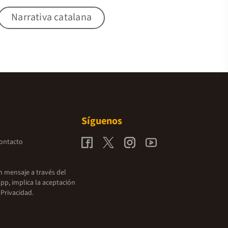
Narrativa catalana
Síguenos
contacto
un mensaje a través del
pp, implica la aceptación
 Privacidad.