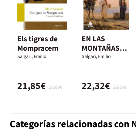
Els tigres de
EN LAS
Mompracem
MONTAÑAS
DEL ATLAS
Salgari, Emilio
Salgari, Emilio
21,85€
22,32€
23,00€
23,50€
Categorías relacionadas con N