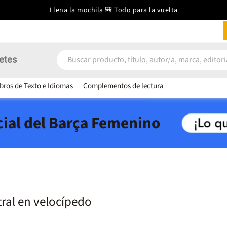
Llena la mochila 🎒 Todo para la vuelta
etes
ibros de Texto e Idiomas
Complementos de lectura
icial del Barça Femenino
tral en velocípedo