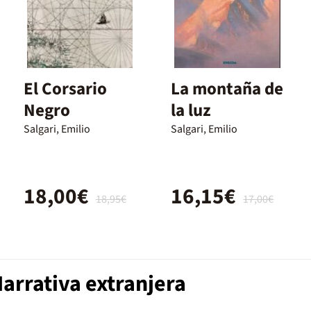
El Corsario
La montaña de
Negro
la luz
Salgari, Emilio
Salgari, Emilio
18,00€
16,15€
18,95€
17,00€
arrativa extranjera