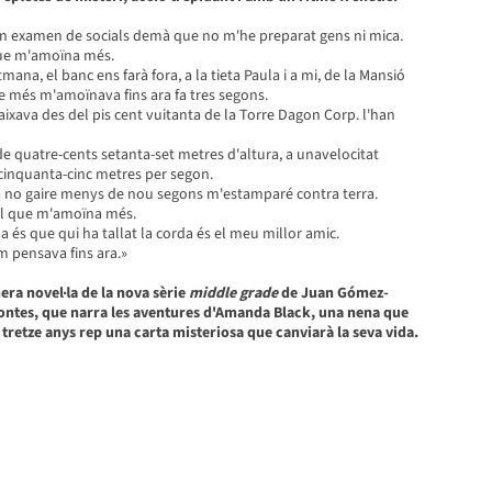
 un examen de socials demà que no m'he preparat gens ni mica.
que m'amoïna més.
ana, el banc ens farà fora, a la tieta Paula i a mi, de la Mansió
ue més m'amoïnava fins ara fa tres segons.
xava des del pis cent vuitanta de la Torre Dagon Corp. l'han
de quatre-cents setanta-set metres d'altura, a unavelocitat
inquanta-cinc metres per segon.
a no gaire menys de nou segons m'estamparé contra terra.
el que m'amoïna més.
és que qui ha tallat la corda és el meu millor amic.
em pensava fins ara.»
era novel·la de la nova sèrie
middle grade
de Juan Gómez-
ontes, que narra les aventures d'Amanda Black, una nena que
 tretze anys rep una carta misteriosa que canviarà la seva vida.