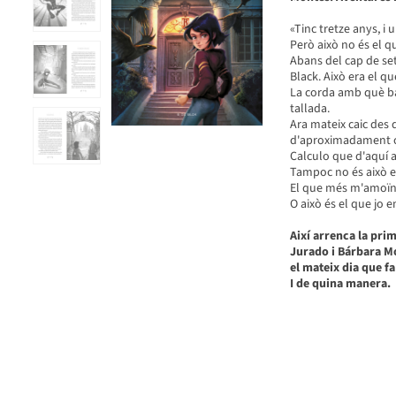
«Tinc tretze anys, i
Però això no és el 
Abans del cap de setm
Black. Això era el q
La corda amb què bai
tallada.
Ara mateix caic des 
d'aproximadament c
Calculo que d'aquí 
Tampoc no és això 
El que més m'amoïna 
O això és el que jo 
Així
arrenca la prim
Jurado i Bárbara M
el mateix dia que fa
I de quina manera.