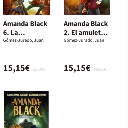
Amanda Black
Amanda Black
6. La
2. El amuleto
Maledicció del
perdido
Gómez-Jurado, Juan
Gómez-Jurado, Juan
Nil
15,15€
15,15€
15,95€
15,95€