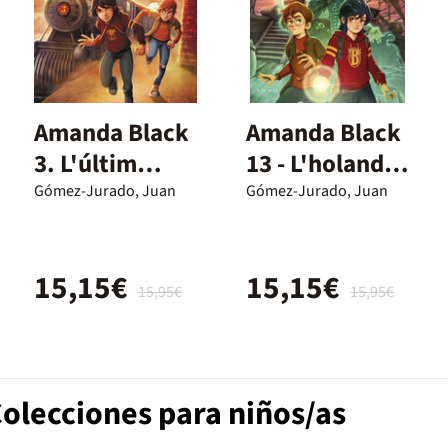
Amanda Black
Amanda Black
3. L'últim
13 - L'holandès
minut
errant
Gómez-Jurado, Juan
Gómez-Jurado, Juan
15,15€
15,15€
15,95€
15,95€
Colecciones para niños/as