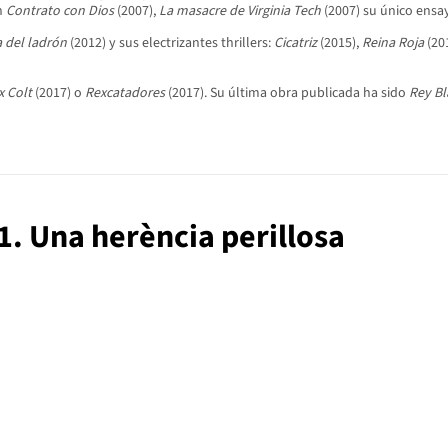
on
Contrato con Dios
(2007),
La masacre de Virginia Tech
(2007) su único ensa
 del ladrón
(2012) y sus electrizantes thrillers:
Cicatriz
(2015),
Reina Roja
(20
x Colt
(2017) o
Rexcatadores
(2017). Su última obra publicada ha sido
Rey B
1. Una herència perillosa