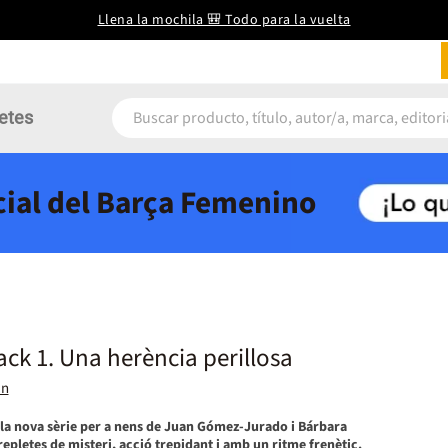
Llena la mochila 🎒 Todo para la vuelta
etes
icial del Barça Femenino
k 1. Una herència perillosa
an
la nova sèrie per a nens de Juan Gómez-Jurado i Bárbara
epletes de misteri, acció trepidant i amb un ritme frenètic.