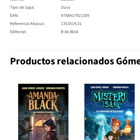
Tipo de tapa:
Dura
EAN:
9788417921309
Referencia Abacus:
1353514.31
Editorial:
B de Blok
Productos relacionados Góme