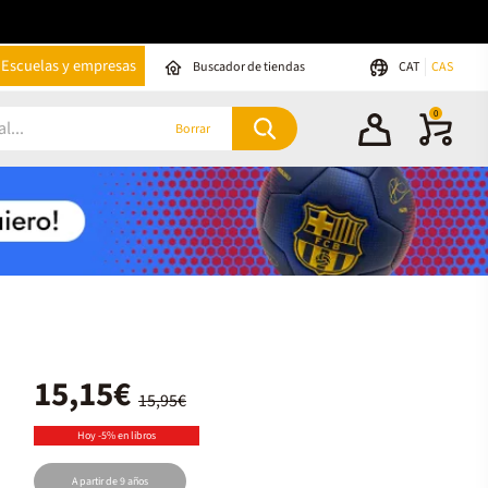
Escuelas y empresas
Buscador de tiendas
CAT
CAS
0
Borrar
15,15€
15,95€
Hoy -5% en libros
A partir de 9 años