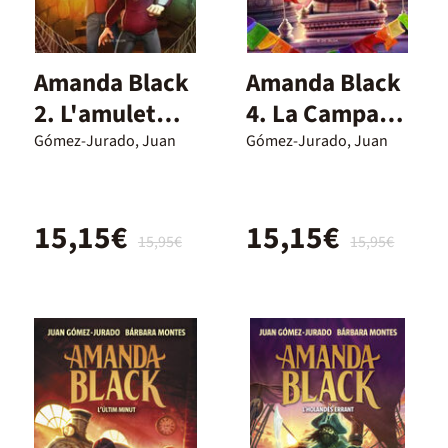
Amanda Black
Amanda Black
2. L'amulet
4. La Campana
perdut
de Jade (Cat)
Gómez-Jurado, Juan
Gómez-Jurado, Juan
15,15€
15,15€
15,95€
15,95€