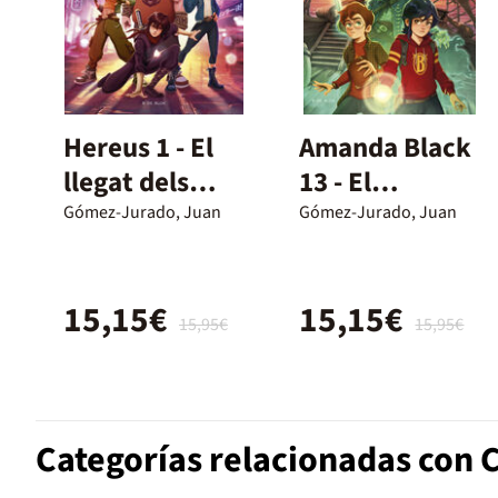
Hereus 1 - El
Amanda Black
llegat dels
13 - El
herois
holandés
Gómez-Jurado, Juan
Gómez-Jurado, Juan
errante
15,15€
15,15€
15,95€
15,95€
Categorías relacionadas con 