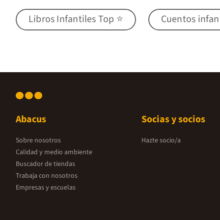
Libros Infantiles Top ⭐
Cuentos infan
Abacus
Socias y socios
Sobre nosotros
Hazte socio/a
Calidad y medio ambiente
Buscador de tiendas
Trabaja con nosotros
Empresas y escuelas