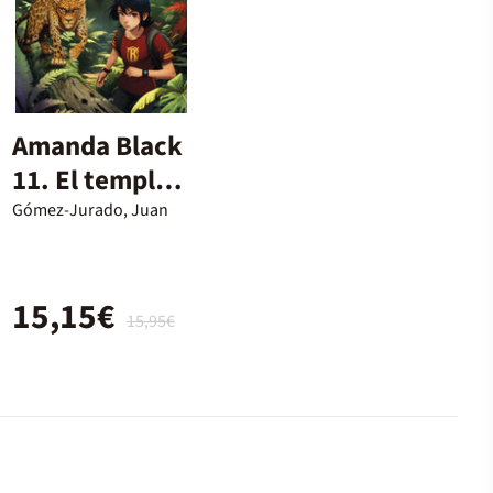
Amanda Black
11. El temple
oblidat
Gómez-Jurado, Juan
15,15€
15,95€