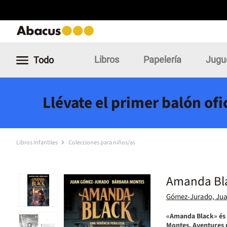
Libros
Papelería
Jugu
Todo
Llévate el primer balón of
Libros Infantiles
Colecciones para niños/as
Amanda Blac
Gómez-Jurado, Ju
«Amanda Black» és 
Montes. Aventures r