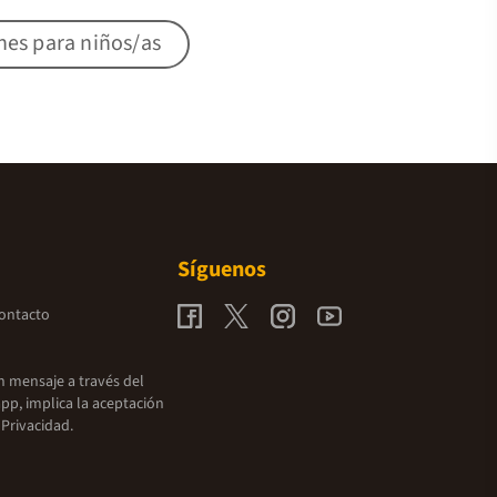
nes para niños/as
Síguenos
contacto
un mensaje a través del
pp, implica la aceptación
 Privacidad.