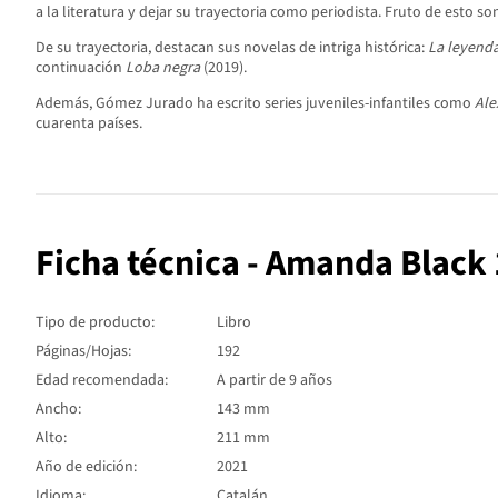
a la literatura y dejar su trayectoria como periodista. Fruto de esto s
De su trayectoria, destacan sus novelas de intriga histórica:
La leyenda
continuación
Loba negra
(2019).
Además, Gómez Jurado ha escrito series juveniles-infantiles como
Ale
cuarenta países.
Ficha técnica - Amanda Black 
Tipo de producto:
Libro
Páginas/Hojas:
192
Edad recomendada:
A partir de 9 años
Ancho:
143 mm
Alto:
211 mm
Año de edición:
2021
Idioma:
Catalán