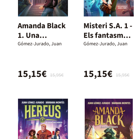
Amanda Black
Misteri S.A. 1 -
1. Una
Els fantasmes
herencia
no existeixen
Gómez-Jurado, Juan
Gómez-Jurado, Juan
peligrosa
15,15€
15,15€
15,95€
15,95€