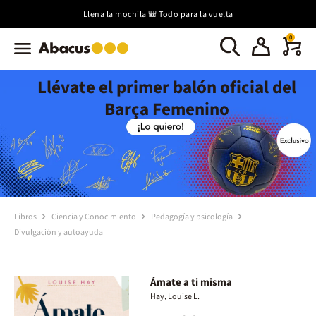
Llena la mochila 🎒 Todo para la vuelta
0
Llévate el primer balón oficial del
Barça Femenino
Libros
Ciencia y Conocimiento
Pedagogía y psicología
Divulgación y autoayuda
Ámate a ti misma
Hay, Louise L.