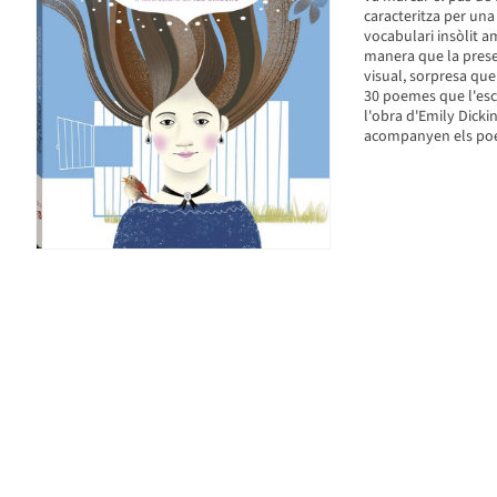
caracteritza per una
vocabulari insòlit 
manera que la prese
visual, sorpresa que
30 poemes que l'escr
l'obra d'Emily Dickin
acompanyen els poe