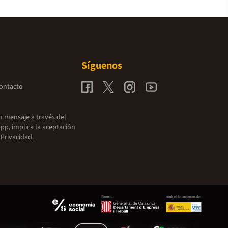
Síguenos
contacto
un mensaje a través del
pp, implica la aceptación
 Privacidad.
Promou:
Amb el finançament de: