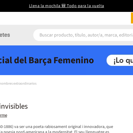
Llena la mochila 🎒 Todo para la vuelta
etes
icial del Barça Femenino
 hombres extraordinarios
nvisibles
arme
30-1886) va ser una poeta rabiosament original i innovadora, que
la poesia nord-americana a la modernitat. El seu llenguatge es