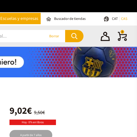
Escuelas y empresas
Buscador de tiendas
CAT
CAS
0
Borrar
9,02€
9,50€
Hoy -5% en libros
A partir de 7 años