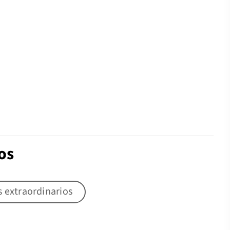
os
 extraordinarios