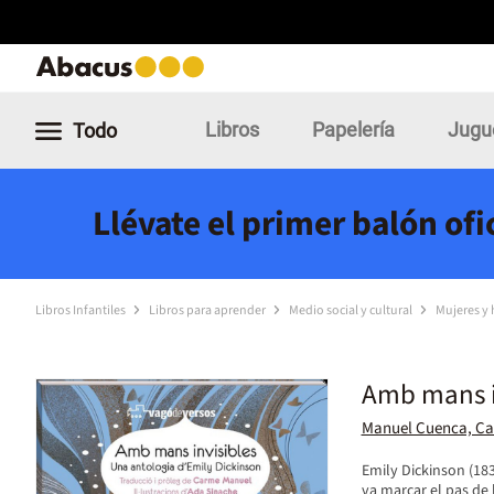
Libros
Papelería
Jugu
Todo
Llévate el primer balón of
Libros Infantiles
Libros para aprender
Medio social y cultural
Mujeres y
Amb mans i
Manuel Cuenca, C
Emily Dickinson (18
va marcar el pas de 