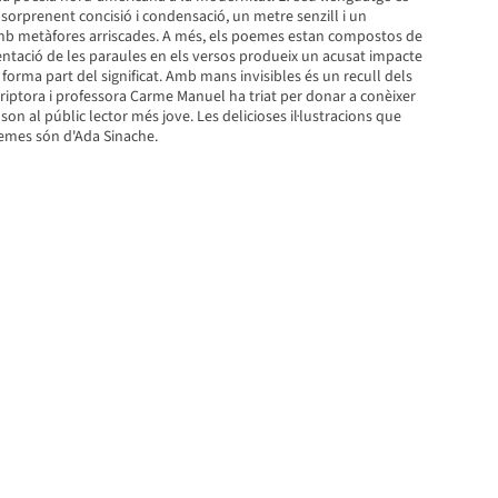
 sorprenent concisió i condensació, un metre senzill i un
amb metàfores arriscades. A més, els poemes estan compostos de
ntació de les paraules en els versos produeix un acusat impacte
 forma part del significat. Amb mans invisibles és un recull dels
iptora i professora Carme Manuel ha triat per donar a conèixer
son al públic lector més jove. Les delicioses il·lustracions que
mes són d'Ada Sinache.