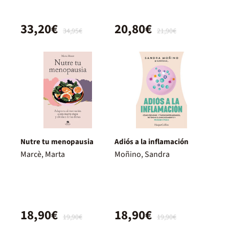
33,20€
20,80€
34,95€
21,90€
Nutre tu menopausia
Adiós a la inflamación
Marcè, Marta
Moñino, Sandra
18,90€
18,90€
19,90€
19,90€