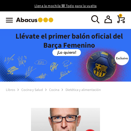
Llena la mochila 🎒 Todo para la vuelta
0
Llévate el primer balón oficial del
Barça Femenino
Libros
Cocina y Salud
Cocina
Dietética y alimentación