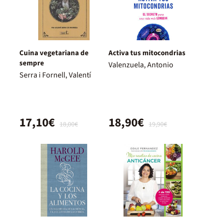
Cuina vegetariana de
Activa tus mitocondrias
sempre
Valenzuela, Antonio
Serra i Fornell, Valentí
17,10€
18,90€
18,00€
19,90€