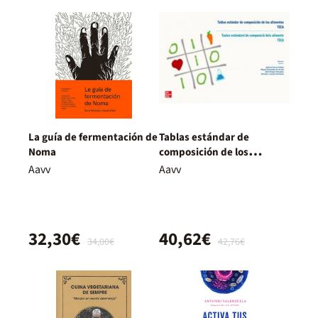
La guía de fermentación de
Tablas estándar de
Noma
composición de los
alimentos - Taules
Aavv
Aavv
estàndard de composició
dels aliments
32,30€
40,62€
34,00€
42,76€