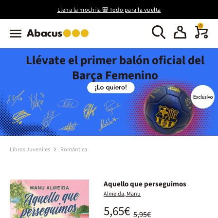
Llena la mochila 🎒 Todo para la vuelta
0
Llévate el primer balón oficial del
Barça Femenino
Libros Juveniles
Romántica
Aquello que perseguimos
Almeida, Manu
5,65€
5,95€