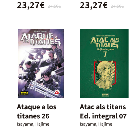
23,27€
23,27€
24,50€
24,50€
Ataque a los
Atac als titans
titanes 26
Ed. integral 07
Isayama, Hajime
Isayama, Hajime