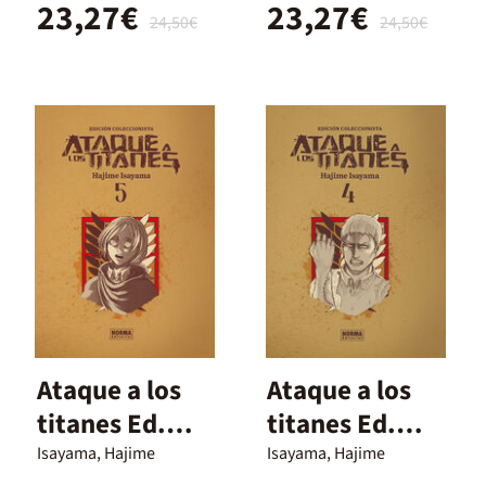
23,27€
23,27€
24,50€
24,50€
Ataque a los
Ataque a los
titanes Ed.
titanes Ed.
Integral 05
Integral 04
Isayama, Hajime
Isayama, Hajime