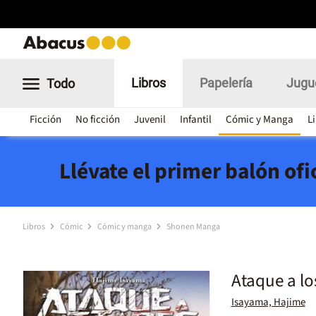
Libros
Papelería
Jugu
Todo
Ficción
No ficción
Juvenil
Infantil
Cómic y Manga
L
Llévate el primer balón of
Libros
Cómic
Cómic y manga
Shonen Manga
Ataque a lo
Isayama, Hajime