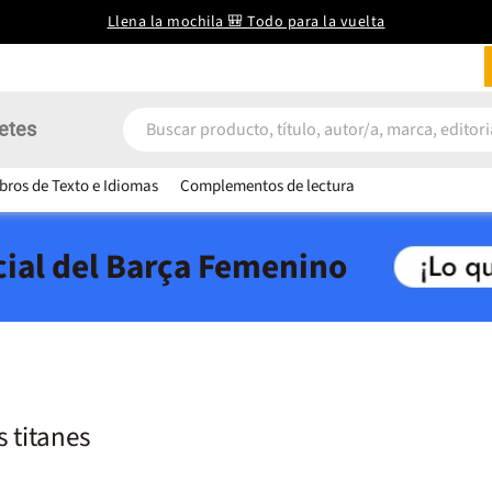
Llena la mochila 🎒 Todo para la vuelta
etes
ibros de Texto e Idiomas
Complementos de lectura
icial del Barça Femenino
s titanes