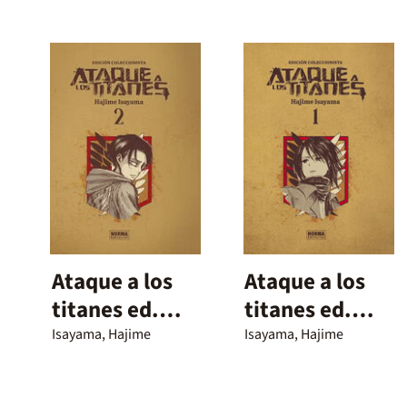
Ataque a los
Ataque a los
titanes ed.
titanes ed.
integral 02
integral 01
Isayama, Hajime
Isayama, Hajime