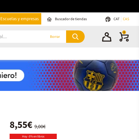
Escuelas y empresas
Buscador de tiendas
CAT
CAS
0
Borrar
8,55€
9,00€
Hoy -5% en libros