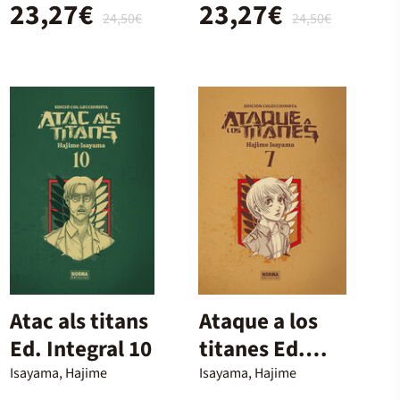
23,27€
23,27€
24,50€
24,50€
Atac als titans
Ataque a los
Ed. Integral 10
titanes Ed.
integral 07
Isayama, Hajime
Isayama, Hajime