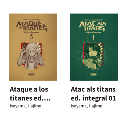
Ataque a los
Atac als titans
titanes ed.
ed. integral 01
Integral 03
Isayama, Hajime
Isayama, Hajime