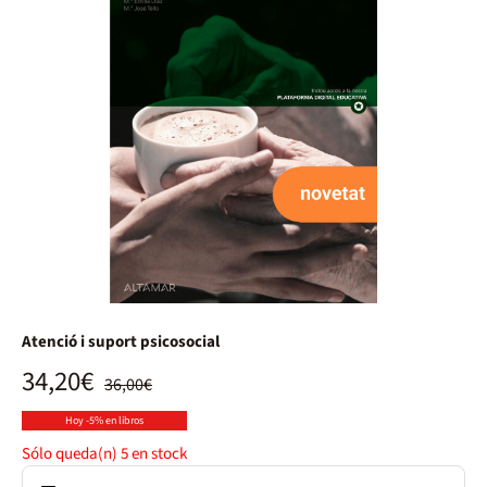
Atenció i suport psicosocial
34,20€
36,00€
Hoy -5% en libros
Sólo queda(n)
5
en stock