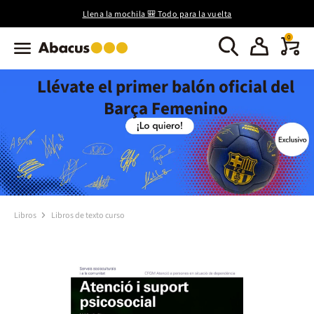
Llena la mochila 🎒 Todo para la vuelta
0
Llévate el primer balón oficial del
Barça Femenino
Libros
Libros de texto curso