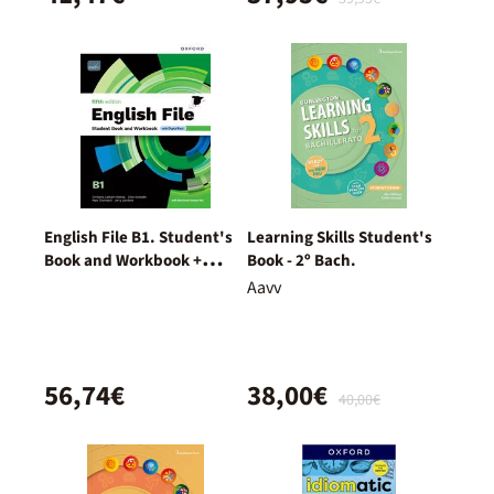
English File B1. Student's
Learning Skills Student's
Book and Workbook +
Book - 2º Bach.
Digital (With Key Pack)
Aavv
56,74€
38,00€
40,00€