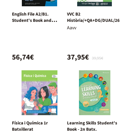
English File A2/B1.
VVC B2
Student's Book and
Història/+QA+DG/DUAL/26
Workbook + Digital
Aavv
(Without Key Pack)
56,74€
37,95€
39,95€
Física i Química 1r
Learning Skills Student's
Batxillerat
Book - 2n Batx.