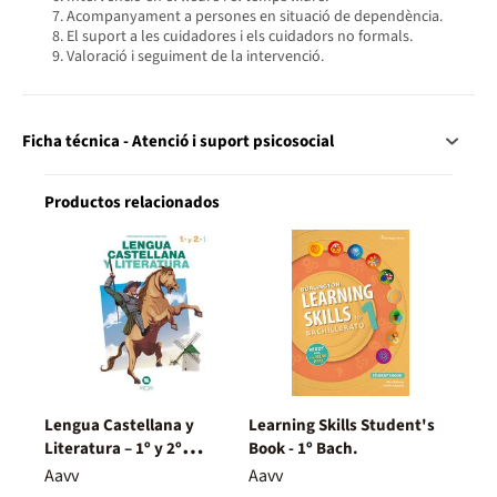
Acompanyament a persones en situació de dependència.
El suport a les cuidadores i els cuidadors no formals.
Valoració i seguiment de la intervenció.
Ficha técnica - Atenció i suport psicosocial
Productos relacionados
Lengua Castellana y
Learning Skills Student's
Literatura – 1º y 2º
Book - 1º Bach.
Bachillerato – Nuevo
Aavv
Aavv
Proyecto Delfos