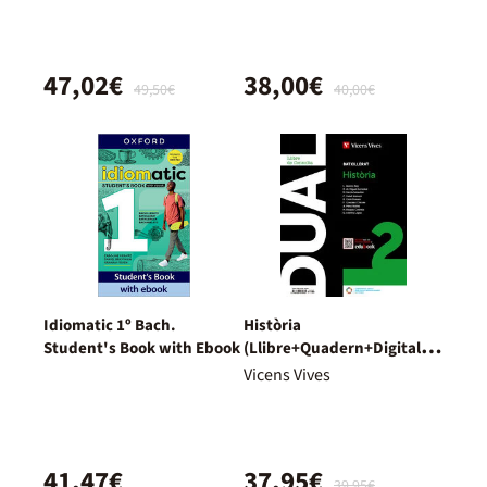
47,02€
38,00€
49,50€
40,00€
Idiomatic 1º Bach.
Història
Student's Book with Ebook
(Llibre+Quadern+Digital)
Dual
Vicens Vives
41,47€
37,95€
39,95€