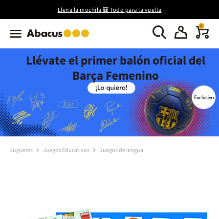
Llena la mochila 🎒 Todo para la vuelta
0
Llévate el primer balón oficial del
Barça Femenino
Juguetes
Juegos Educativos
Juegos de lengua