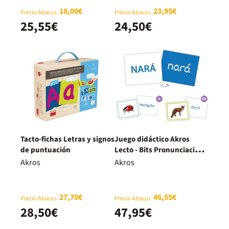
18,00€
23,95€
Precio Abacus
Precio Abacus
25,55€
24,50€
Tacto-fichas Letras y signos
Juego didáctico Akros
de puntuación
Lecto - Bits Pronunciación
R -RR
Akros
Akros
27,70€
46,55€
Precio Abacus
Precio Abacus
28,50€
47,95€