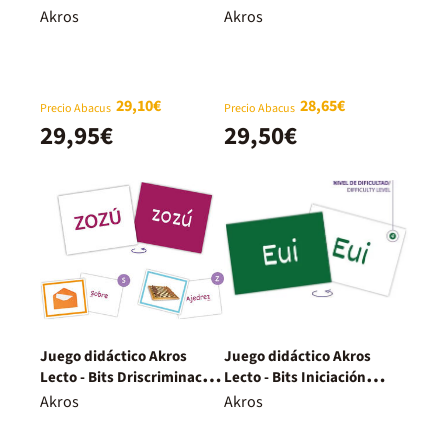
Akros
Akros
29,10€
28,65€
Precio Abacus
Precio Abacus
29,95€
29,50€
Juego didáctico Akros
Juego didáctico Akros
Lecto - Bits Driscriminació
Lecto - Bits Iniciación
S / Z
lectura con vocales
Akros
Akros