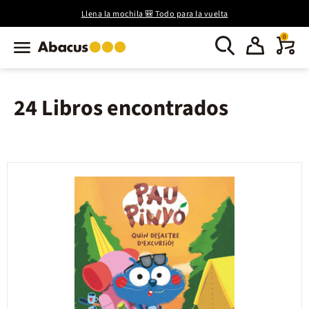
Llena la mochila 🎒 Todo para la vuelta
0
24 Libros encontrados