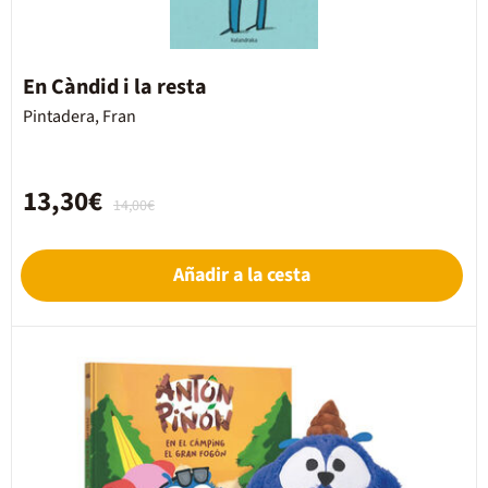
En Càndid i la resta
Pintadera, Fran
13,30€
14,00€
Añadir a la cesta