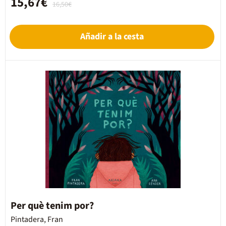
15,67€
16,50€
Añadir a la cesta
Per què tenim por?
Pintadera, Fran