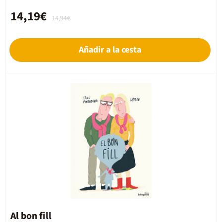
14,19€
14,94€
Añadir a la cesta
Al bon fill