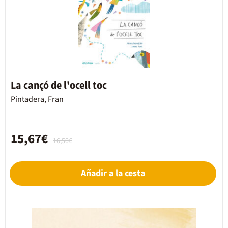
La cançó de l'ocell toc
Pintadera, Fran
15,67€
16,50€
Añadir a la cesta