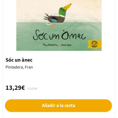
Sóc un ànec
Pintadera, Fran
13,29€
13,99€
Añadir a la cesta