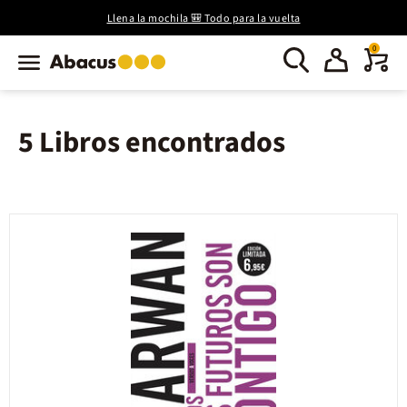
Llena la mochila 🎒 Todo para la vuelta
0
5 Libros encontrados