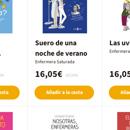
a
Suero de una
Las uvi
noche de verano
Enfermera
a
Enfermera Saturada
16,05€
16,0
0€
16,90€
esta
Añadir a la cesta
Añad