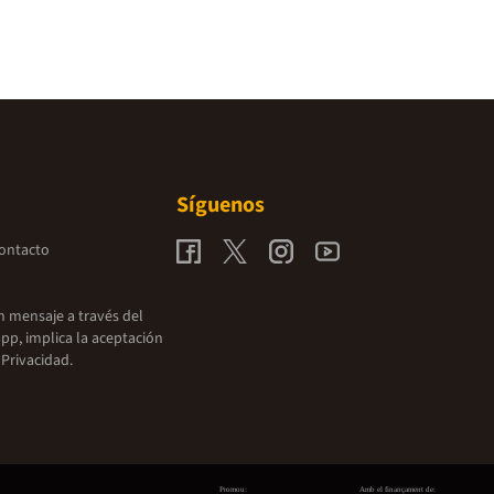
Síguenos
contacto
un mensaje a través del
pp, implica la aceptación
 Privacidad.
Promou:
Amb el finançament de: