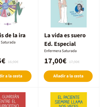
s de la ira
La vida es suero
 Saturada
Ed. Especial
Enfermera Saturada
5€
17,00€
16,90€
17,90€
ir a la cesta
Añadir a la cesta