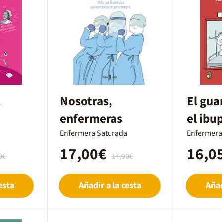
l
Nosotras,
El gua
enfermeras
el ibu
a
Enfermera Saturada
Enfermera
17,00€
16,0
0€
17,90€
esta
Añadir a la cesta
Añad