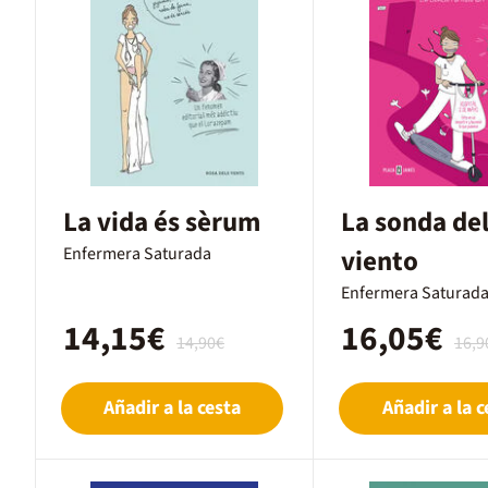
La vida és sèrum
La sonda de
Enfermera Saturada
viento
Enfermera Saturad
14,15€
16,05€
14,90€
16,9
Añadir a la cesta
Añadir a la c