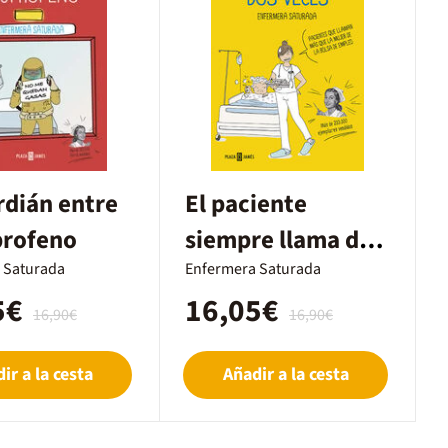
rdián entre
El paciente
profeno
siempre llama dos
 Saturada
veces
Enfermera Saturada
5€
16,05€
16,90€
16,90€
ir a la cesta
Añadir a la cesta