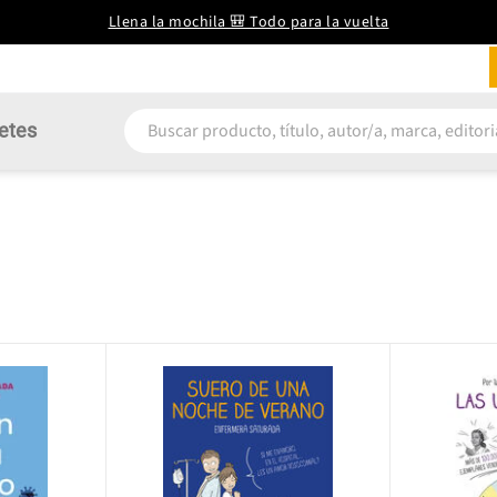
Llena la mochila 🎒 Todo para la vuelta
etes