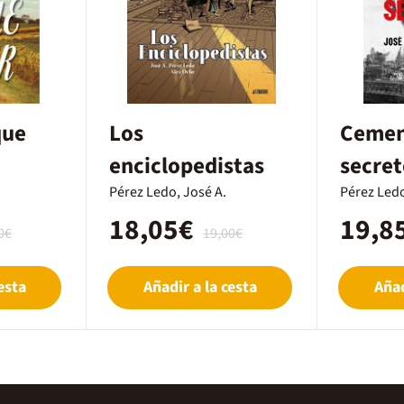
que
Los
Cemen
enciclopedistas
secret
Pérez Ledo, José A.
Pérez Ledo
18,05€
19,8
0€
19,00€
esta
Añadir a la cesta
Añad