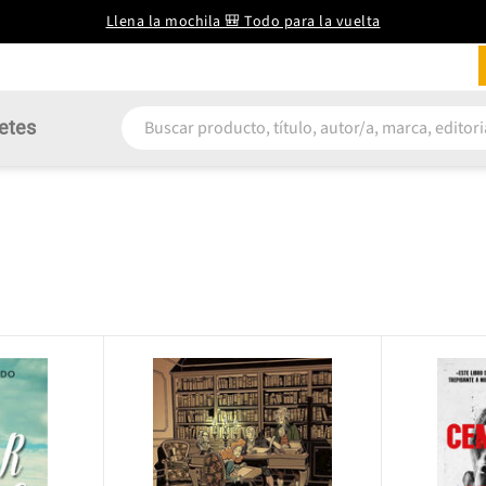
Llena la mochila 🎒 Todo para la vuelta
etes