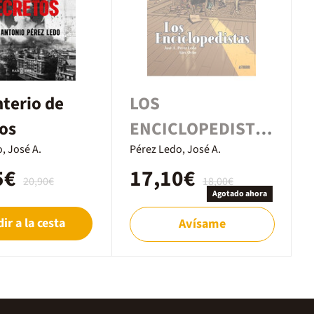
terio de
LOS
os
ENCICLOPEDISTA
, José A.
S
Pérez Ledo, José A.
5€
17,10€
20,90€
18,00€
Agotado ahora
ir a la cesta
Avísame