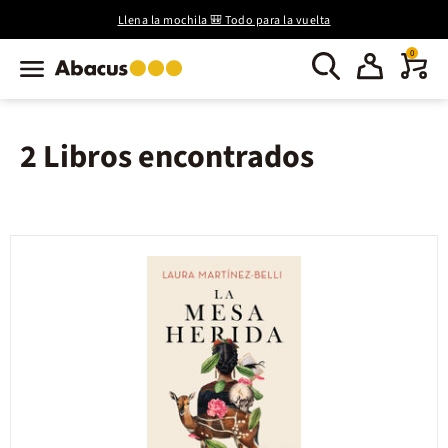
Llena la mochila 🎒 Todo para la vuelta
0
2 Libros encontrados