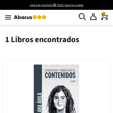
Llena la mochila 🎒 Todo para la vuelta
0
1 Libros encontrados