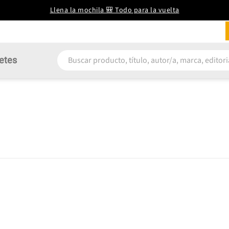
Llena la mochila 🎒 Todo para la vuelta
etes