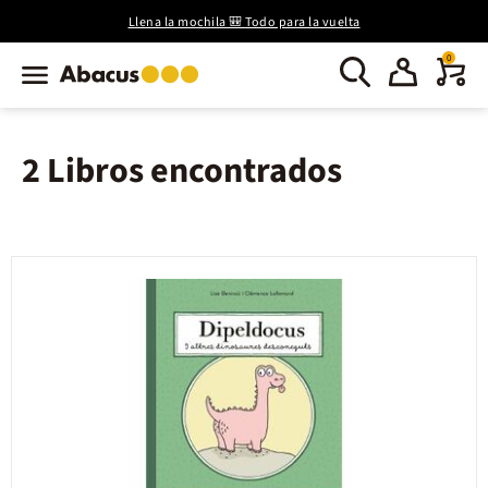
Llena la mochila 🎒 Todo para la vuelta
0
2 Libros encontrados