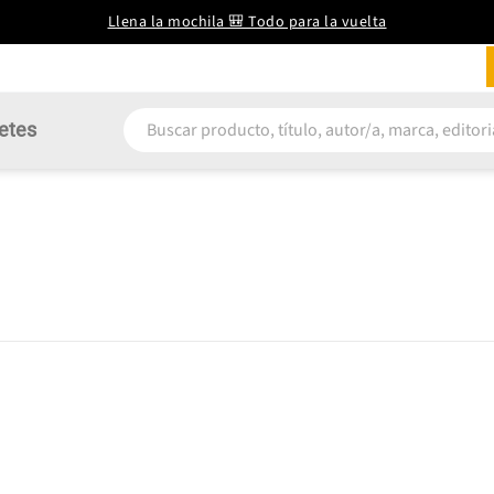
Llena la mochila 🎒 Todo para la vuelta
etes