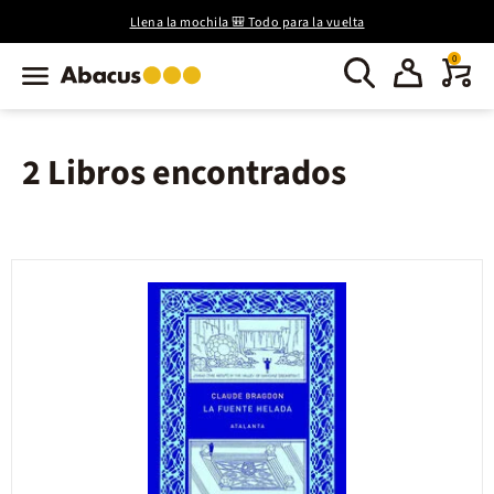
Llena la mochila 🎒 Todo para la vuelta
0
2 Libros encontrados