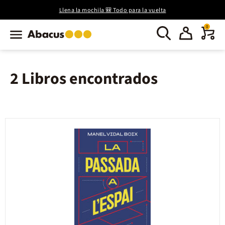
Llena la mochila 🎒 Todo para la vuelta
0
2 Libros encontrados