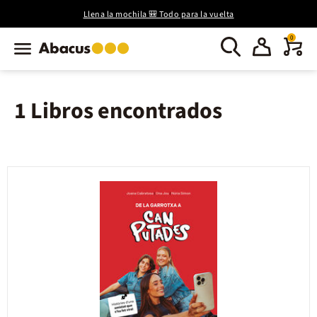
Llena la mochila 🎒 Todo para la vuelta
0
1 Libros encontrados