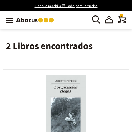
Llena la mochila 🎒 Todo para la vuelta
0
2 Libros encontrados