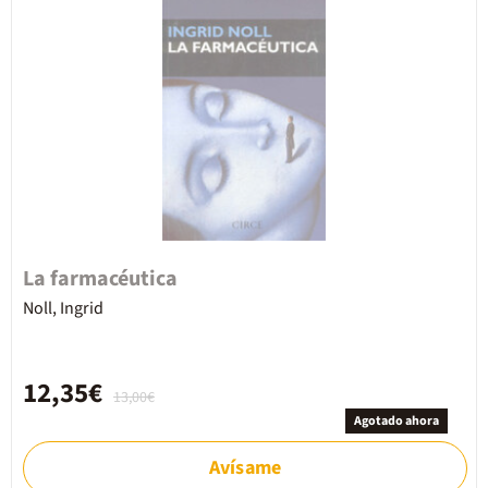
La farmacéutica
Noll, Ingrid
12,35€
13,00€
Agotado ahora
Avísame