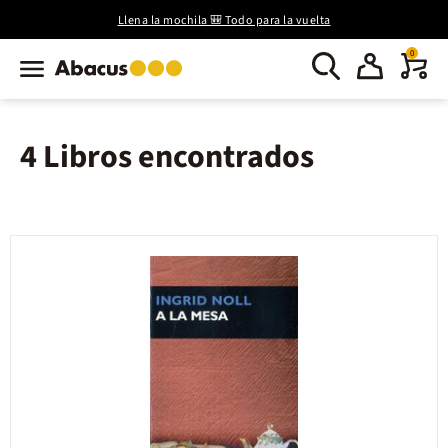
Llena la mochila 🎒 Todo para la vuelta
0
4 Libros encontrados