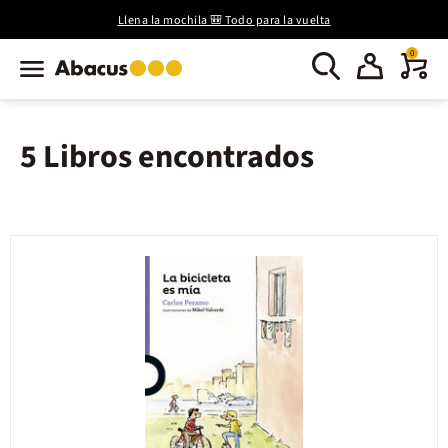
Llena la mochila 🎒 Todo para la vuelta
0
5 Libros encontrados