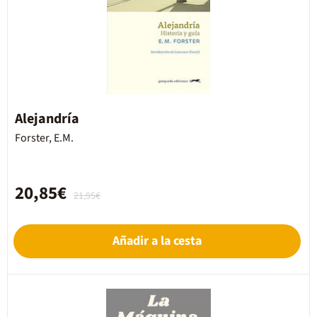
Alejandría
Forster, E.M.
20,85€
21,95€
Añadir a la cesta