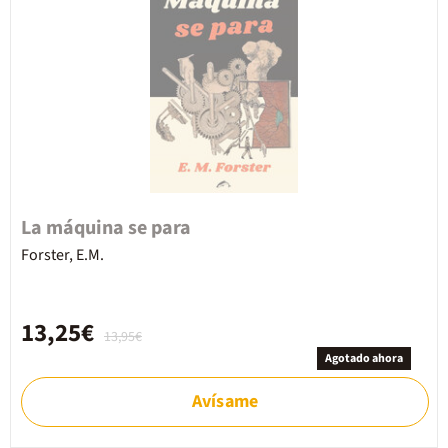
La máquina se para
Forster, E.M.
13,25€
13,95€
Agotado ahora
Avísame