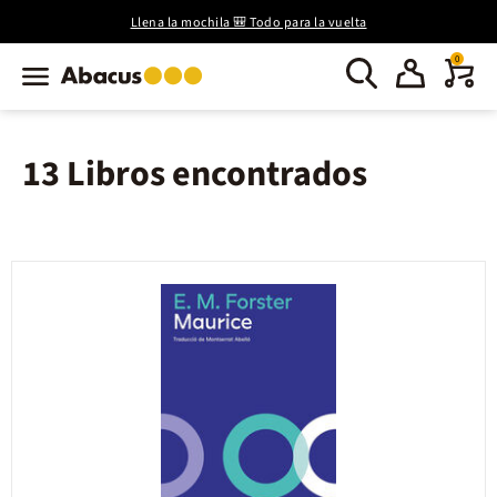
Llena la mochila 🎒 Todo para la vuelta
0
13 Libros encontrados