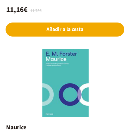
11,16€
11,75€
Añadir a la cesta
Maurice