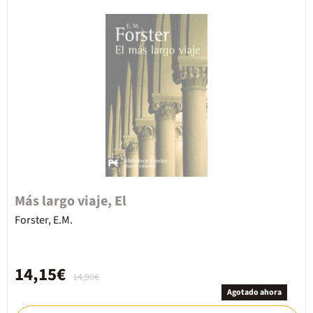
Más largo viaje, El
Forster, E.M.
14,15€
14,90€
Agotado ahora