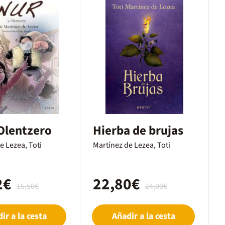
Olentzero
Hierba de brujas
e Lezea, Toti
Martínez de Lezea, Toti
2€
22,80€
15,50€
24,00€
ir a la cesta
Añadir a la cesta