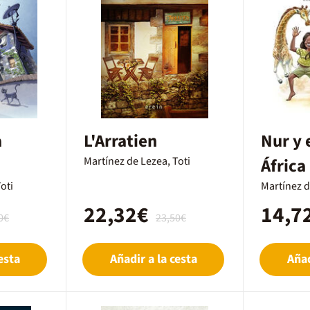
a
L'Arratien
Nur y e
Martínez de Lezea, Toti
África
oti
Martínez d
22,32€
14,7
0€
23,50€
esta
Añadir a la cesta
Añad