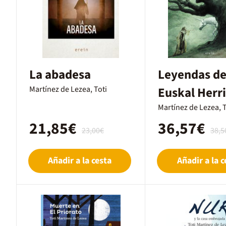
La abadesa
Leyendas d
Martínez de Lezea, Toti
Euskal Herr
Martínez de Lezea, T
21,85€
36,57€
23,00€
38,5
Añadir a la cesta
Añadir a la c