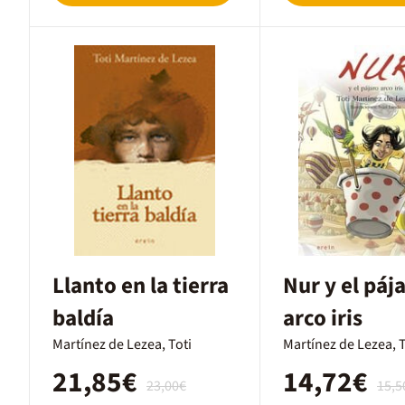
Llanto en la tierra
Nur y el páj
baldía
arco iris
Martínez de Lezea, Toti
Martínez de Lezea, T
21,85€
14,72€
23,00€
15,5