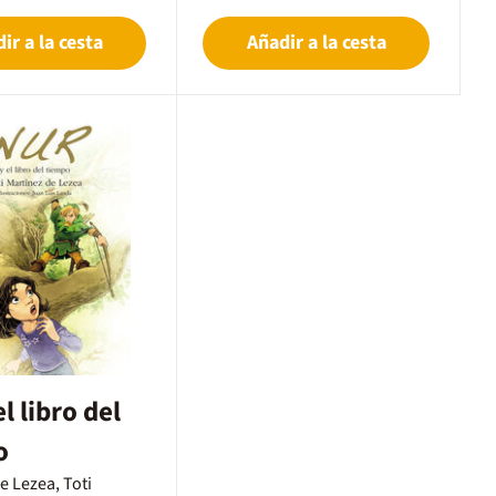
ir a la cesta
Añadir a la cesta
l libro del
o
e Lezea, Toti