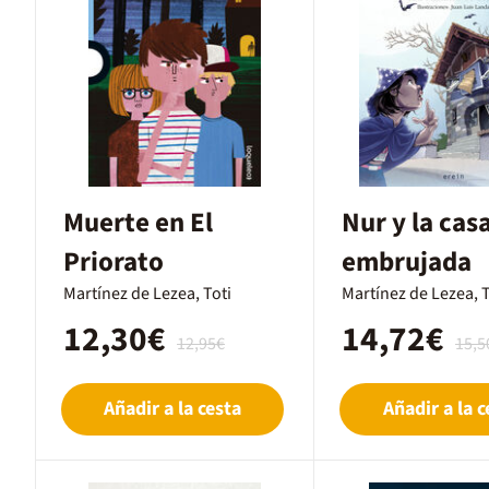
Muerte en El
Nur y la cas
Priorato
embrujada
Martínez de Lezea, Toti
Martínez de Lezea, T
12,30€
14,72€
12,95€
15,5
Añadir a la cesta
Añadir a la c