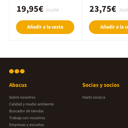
19,95€
23,75€
21,00€
25,0
Añadir a la cesta
Añadir a la c
Abacus
Socias y socios
Sobre nosotros
Hazte socio/a
Calidad y medio ambiente
Buscador de tiendas
Trabaja con nosotros
Empresas y escuelas