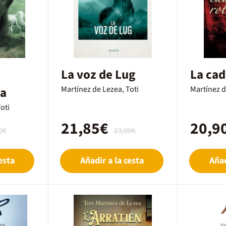
e
La voz de Lug
La cad
ia
Martínez de Lezea, Toti
Martínez d
oti
21,85€
20,9
0€
23,00€
esta
Añadir a la cesta
Añad