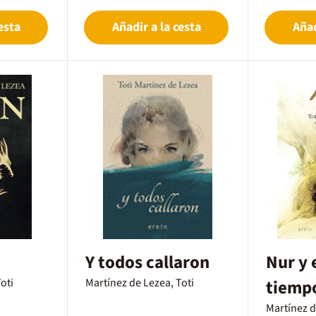
esta
Añadir a la cesta
Añad
Y todos callaron
Nur y e
oti
Martínez de Lezea, Toti
tiemp
Martínez d