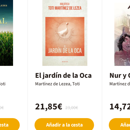
El jardín de la Oca
Nur y 
oti
Martínez de Lezea, Toti
Martínez d
21,85€
14,7
0€
23,00€
esta
Añadir a la cesta
Añad