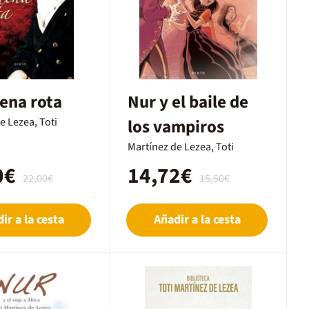
ena rota
Nur y el baile de
e Lezea, Toti
los vampiros
Martínez de Lezea, Toti
0€
14,72€
22,00€
15,50€
ir a la cesta
Añadir a la cesta