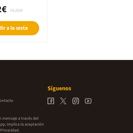
2€
15,50€
ir a la cesta
Síguenos
contacto
un mensaje a través del
pp, implica la aceptación
 Privacidad.