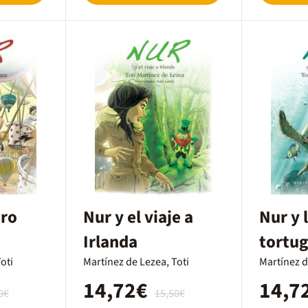
aro
Nur y el viaje a
Nur y l
Irlanda
tortu
oti
Martínez de Lezea, Toti
Martínez d
14,72€
14,7
0€
15,50€