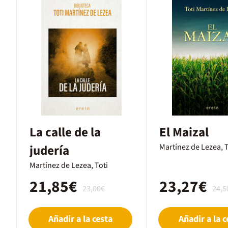
La calle de la
El Maizal
judería
Martínez de Lezea, T
Martínez de Lezea, Toti
21,85€
23,27€
23,00€
24,5
Añadir a la cesta
Añadir a la c