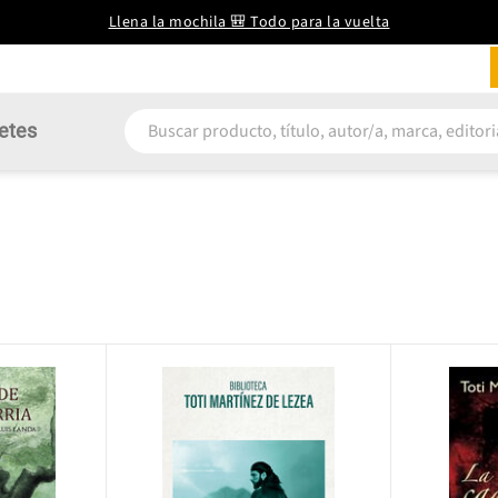
Llena la mochila 🎒 Todo para la vuelta
etes