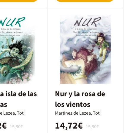
a isla de las
Nur y la rosa de
gas
los vientos
e Lezea, Toti
Martínez de Lezea, Toti
2€
14,72€
15,50€
15,50€