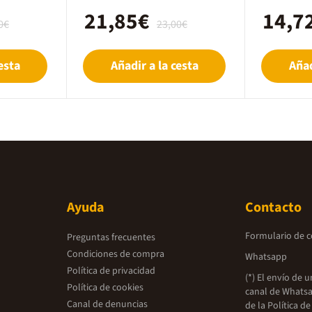
21,85€
14,7
0€
23,00€
esta
Añadir a la cesta
Añad
Ayuda
Contacto
Formulario de 
Preguntas frecuentes
Condiciones de compra
Whatsapp
Política de privacidad
(*) El envío de 
Política de cookies
canal de Whatsa
Canal de denuncias
de la
Política de