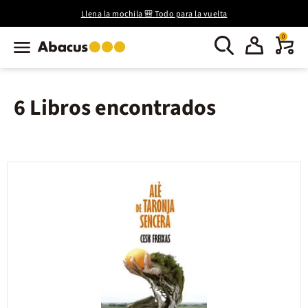
Llena la mochila 🎒 Todo para la vuelta
0
6 Libros encontrados