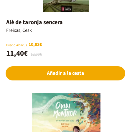
Alè de taronja sencera
Freixas, Cesk
10,83€
Precio Abacus
11,40€
12,00€
Añadir a la cesta