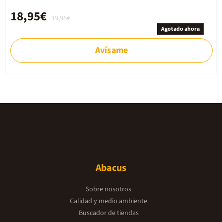
18,95€
19,95€
Agotado ahora
Avísame
Abacus
Sobre nosotros
Calidad y medio ambiente
Buscador de tiendas