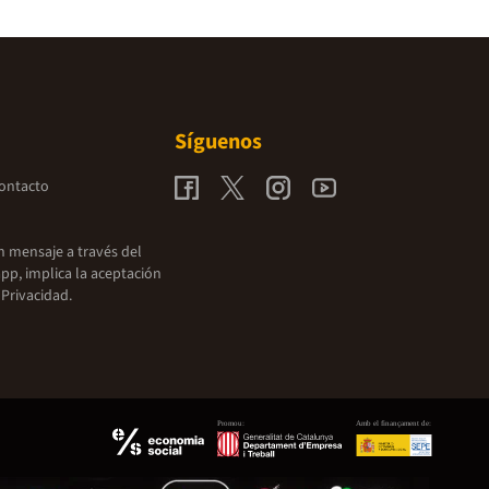
Síguenos
contacto
un mensaje a través del
pp, implica la aceptación
 Privacidad.
Promou:
Amb el finançament de: