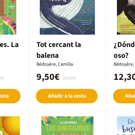
es. La
Tot cercant la
¿Dónde
balena
oso?
Bédoyère, Camilla
Bédoyère,
9,50€
12,3
5€
10,00€
esta
Añadir a la cesta
Añad