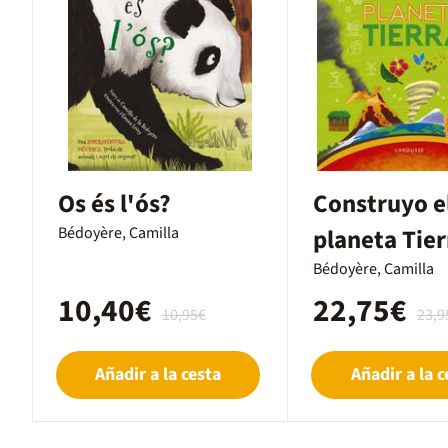
Os és l'ós?
Construyo e
Bédoyère, Camilla
planeta Tier
Bédoyère, Camilla
10,40€
22,75€
10,95€
23,9
Añadir a la cesta
Añadir a la c