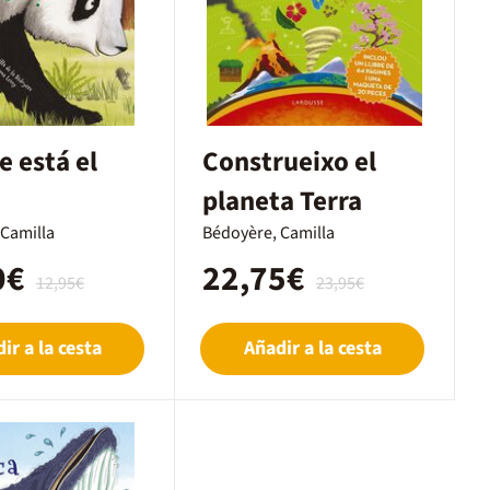
 está el
Construeixo el
planeta Terra
 Camilla
Bédoyère, Camilla
0€
22,75€
12,95€
23,95€
ir a la cesta
Añadir a la cesta