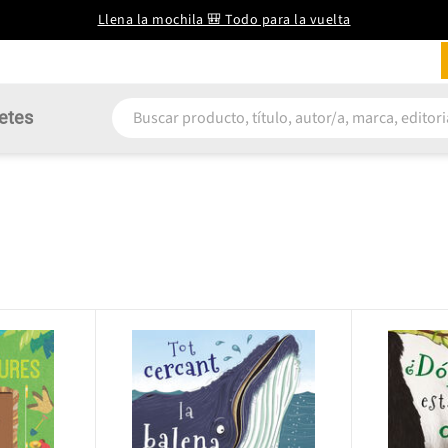
Llena la mochila 🎒 Todo para la vuelta
etes