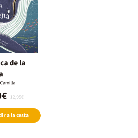
ca de la
a
 Camilla
0€
12,95€
ir a la cesta