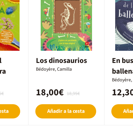
l
Los dinosaurios
En bus
ra
Bédoyère, Camilla
ballen
Bédoyère,
18,00€
12,3
5€
18,95€
esta
Añadir a la cesta
Añad