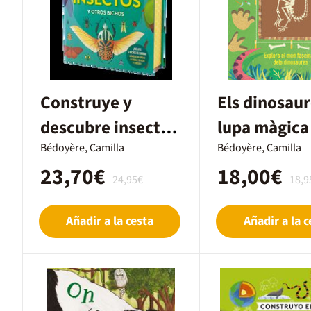
Construye y
Els dinosaur
descubre insectos
lupa màgica
y otros bichos
Bédoyère, Camilla
Bédoyère, Camilla
23,70€
18,00€
24,95€
18,9
Añadir a la cesta
Añadir a la c