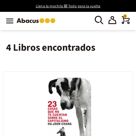
Llena la mochila 🎒 Todo para la vuelta
0
4 Libros encontrados