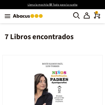
Llena la mochila 🎒 Todo para la vuelta
0
7 Libros encontrados